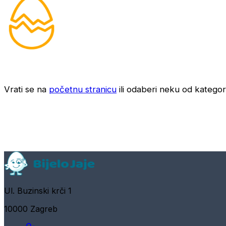
Vrati se na
početnu stranicu
ili odaberi neku od kategori
Ul. Buzinski krči 1
10000 Zagreb