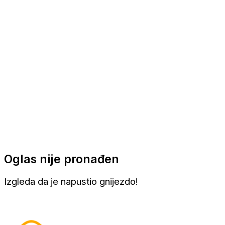
Apartmani
Sobe
Kuće za odmor
Aranžmani
Oglas nije pronađen
Izgleda da je napustio gnijezdo!