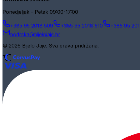
Ponedjeljak - Petak 09:00-17:00
+385 95 2018 509
+385 95 2018 510
+385 95 201
podrska@bijelojaje.hr
© 2026 Bijelo Jaje. Sva prava pridržana.