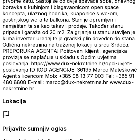
prvome katu. Sastoji se od dvije spavaće sobe, dnevnog
boravka s kuhinjom i blagavaonicom open space
koncepta, ulaznog hodnika, kuaponice s wc-om,
gostinjskog wc-a te balkona. Stan je opremljen i
namješten te se kao takav i prodaje. Također stanu
pripada i garaža od 20 m2. Za grijanje u stanu stavljen je
klima inverter uređaj te je gradski plin doveden do stana.
Odlična nekretnina na traženoj lokaciji u srcu Srdoča.
PREPORUKA AGENTA! Poštovani klijenti, agencijska
provizija se naplaćuje u skladu s Općim uvjetima
poslovanja. https://www.dux-nekretnine.hr/opci-uvjeti-
poslovanja ID KOD AGENCIJE: 36195 Marco Matešković
Agent s licencom Mob: +385 98 13 77 003 Tel: +385 91
480 8808 E-mail: marco@dux-nekretnine.hr www.dux-
nekretnine.hr
Lokacija
Prijavite sumnjiv oglas