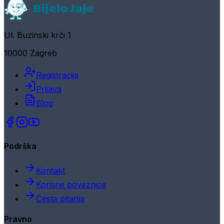
Ul. Buzinski krči 1
10000 Zagreb
Registracija
Prijava
Blog
Podrška
Kontakt
Korisne poveznice
Česta pitanja
Pravno