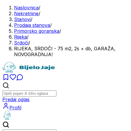
Naslovnica
/
Nekretnine
/
Stanovi
/
Prodaja stanova
/
Primorsko goranska
/
Rijeka
/
Srdoči
/
RIJEKA, SRDOČI - 75 m2, 2s + db, GARAŽA,
NOVOGRADNJA!
Predaj oglas
Profil