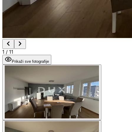
1
/
11
Prikaži sve fotografije