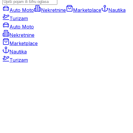
Auto Moto
Nekretnine
Marketplace
Nautika
Turizam
Auto Moto
Nekretnine
Marketplace
Nautika
Turizam
Auto Moto
Rabljeni automobili
Novi automobili
Motocikli / motori
Gospodarska vozila
Rezervni dijelovi i oprema
Kamperi i kamp prikolice