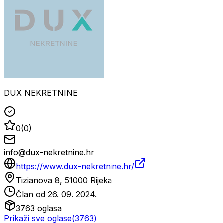
DUX NEKRETNINE
0
(
0
)
info@dux-nekretnine.hr
https://www.dux-nekretnine.hr/
Tizianova 8, 51000 Rijeka
Član od
26. 09. 2024.
3763
oglasa
Prikaži sve oglase
(
3763
)