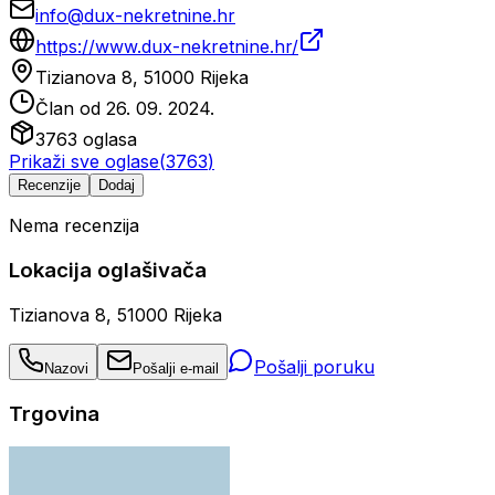
info@dux-nekretnine.hr
https://www.dux-nekretnine.hr/
Tizianova 8, 51000 Rijeka
Član od
26. 09. 2024.
3763
oglasa
Prikaži sve oglase
(
3763
)
Recenzije
Dodaj
Nema recenzija
Lokacija oglašivača
Tizianova 8, 51000 Rijeka
Pošalji poruku
Nazovi
Pošalji e-mail
Trgovina