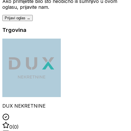
Ako primijetite bilo što neobično ili sumnjivo u ovom
oglasu, prijavite nam.
Prijavi oglas →
Trgovina
DUX NEKRETNINE
0
(
0
)