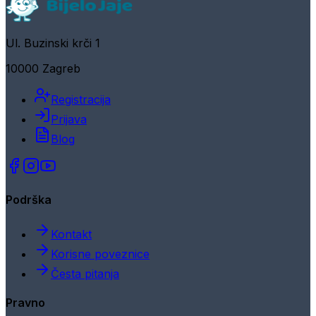
Ul. Buzinski krči 1
10000 Zagreb
Registracija
Prijava
Blog
Podrška
Kontakt
Korisne poveznice
Česta pitanja
Pravno