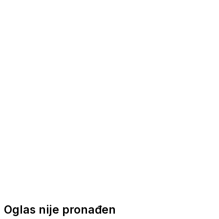
Nautička oprema
Brodski motori
Turizam
Apartmani
Sobe
Kuće za odmor
Aranžmani
Oglas nije pronađen