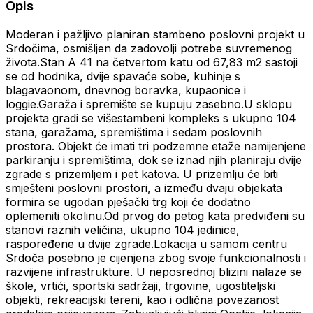
Opis
Moderan i pažljivo planiran stambeno poslovni projekt u
Srdočima, osmišljen da zadovolji potrebe suvremenog
života.Stan A 41 na četvertom katu od 67,83 m2 sastoji
se od hodnika, dvije spavaće sobe, kuhinje s
blagavaonom, dnevnog boravka, kupaonice i
loggie.Garaža i spremište se kupuju zasebno.U sklopu
projekta gradi se višestambeni kompleks s ukupno 104
stana, garažama, spremištima i sedam poslovnih
prostora. Objekt će imati tri podzemne etaže namijenjene
parkiranju i spremištima, dok se iznad njih planiraju dvije
zgrade s prizemljem i pet katova. U prizemlju će biti
smješteni poslovni prostori, a između dvaju objekata
formira se ugodan pješački trg koji će dodatno
oplemeniti okolinu.Od prvog do petog kata predviđeni su
stanovi raznih veličina, ukupno 104 jedinice,
raspoređene u dvije zgrade.Lokacija u samom centru
Srdoča posebno je cijenjena zbog svoje funkcionalnosti i
razvijene infrastrukture. U neposrednoj blizini nalaze se
škole, vrtići, sportski sadržaji, trgovine, ugostiteljski
objekti, rekreacijski tereni, kao i odlična povezanost