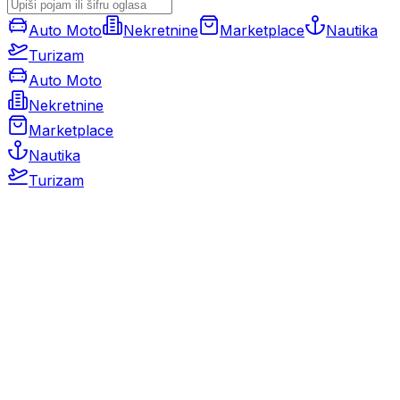
Auto Moto
Nekretnine
Marketplace
Nautika
Turizam
Auto Moto
Nekretnine
Marketplace
Nautika
Turizam
Auto Moto
Rabljeni automobili
Novi automobili
Motocikli / motori
Gospodarska vozila
Rezervni dijelovi i oprema
Kamperi i kamp prikolice