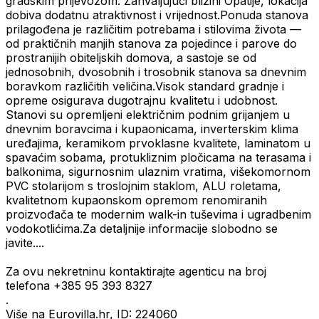
gradskim prijevozom. Zahvaljujući blizini Opatije, lokacija
dobiva dodatnu atraktivnost i vrijednost.Ponuda stanova
prilagođena je različitim potrebama i stilovima života —
od praktičnih manjih stanova za pojedince i parove do
prostranijih obiteljskih domova, a sastoje se od
jednosobnih, dvosobnih i trosobnik stanova sa dnevnim
boravkom različitih veličina.Visok standard gradnje i
opreme osigurava dugotrajnu kvalitetu i udobnost.
Stanovi su opremljeni električnim podnim grijanjem u
dnevnim boravcima i kupaonicama, inverterskim klima
uređajima, keramikom prvoklasne kvalitete, laminatom u
spavaćim sobama, protukliznim pločicama na terasama i
balkonima, sigurnosnim ulaznim vratima, višekomornom
PVC stolarijom s troslojnim staklom, ALU roletama,
kvalitetnom kupaonskom opremom renomiranih
proizvođača te modernim walk-in tuševima i ugradbenim
vodokotlićima.Za detaljnije informacije slobodno se
javite....
Za ovu nekretninu kontaktirajte agenticu na broj
telefona +385 95 393 8327
.
Više na Eurovilla.hr, ID: 224060