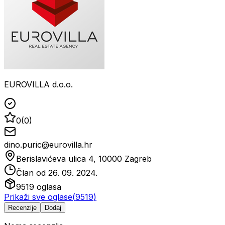
EUROVILLA d.o.o.
0
(
0
)
dino.puric@eurovilla.hr
Berislavićeva ulica 4, 10000 Zagreb
Član od
26. 09. 2024.
9519
oglasa
Prikaži sve oglase
(
9519
)
Recenzije
Dodaj