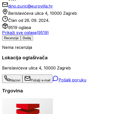
dino.puric@eurovilla.hr
Berislavićeva ulica 4, 10000 Zagreb
Član od
26. 09. 2024.
9519
oglasa
Prikaži sve oglase
(
9519
)
Recenzije
Dodaj
Nema recenzija
Lokacija oglašivača
Berislavićeva ulica 4, 10000 Zagreb
Pošalji poruku
Nazovi
Pošalji e-mail
Trgovina