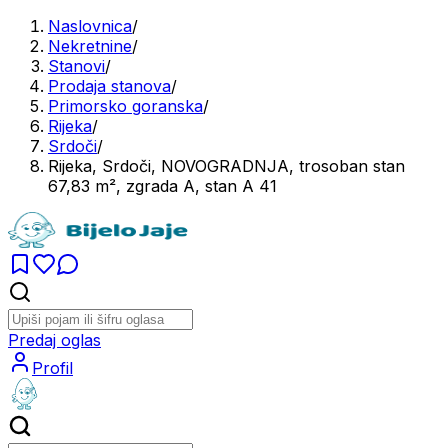
Naslovnica
/
Nekretnine
/
Stanovi
/
Prodaja stanova
/
Primorsko goranska
/
Rijeka
/
Srdoči
/
Rijeka, Srdoči, NOVOGRADNJA, trosoban stan
67,83 m², zgrada A, stan A 41
Predaj oglas
Profil