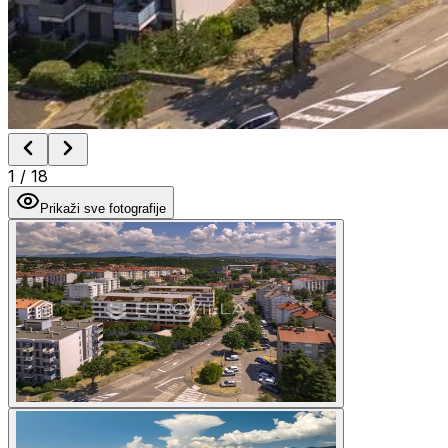
1
/
18
Prikaži sve fotografije