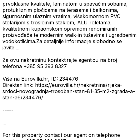
prvoklasne kvalitete, laminatom u spavaćim sobama,
protukliznim pločicama na terasama i balkonima,
sigurnosnim ulaznim vratima, višekomornom PVC
stolarijom s troslojnim staklom, ALU roletama,
kvalitetnom kupaonskom opremom renomiranih
proizvođača te modernim walk-in tuševima i ugradbenim
vodokotlićima.Za detaljnije informacije slobodno se
javite....
Za ovu nekretninu kontaktirajte agenticu na broj
telefona +385 95 393 8327
.
Više na Eurovilla.hr, ID: 234476
Direktan link: https://eurovilla.hr/nekretnina/rijeka-
srdoci-novogradnja-trosoban-stan-81-35-m2-zgrada-a-
stan-a6/234476/
-----
...
For this property contact our agent on telephone