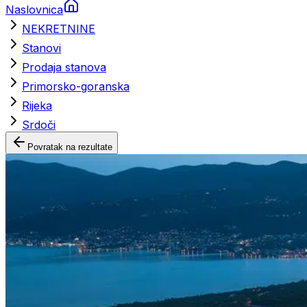
Naslovnica
NEKRETNINE
Stanovi
Prodaja stanova
Primorsko-goranska
Rijeka
Srdoči
Povratak na rezultate