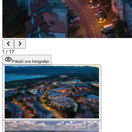
1
/
17
Prikaži sve fotografije