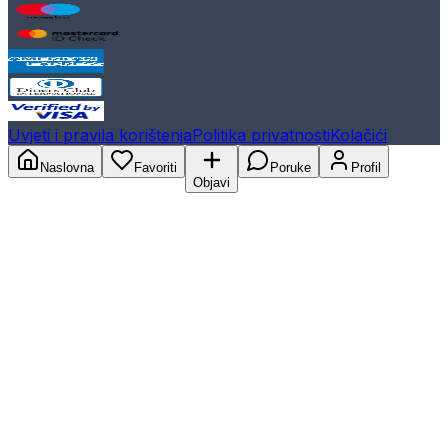
Uvjeti i pravila korištenja
Politika privatnosti
Kolačići
Naslovna
Favoriti
Poruke
Profil
Objavi