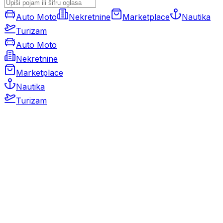
Auto Moto
Nekretnine
Marketplace
Nautika
Turizam
Auto Moto
Nekretnine
Marketplace
Nautika
Turizam
Auto Moto
Rabljeni automobili
Novi automobili
Motocikli / motori
Gospodarska vozila
Rezervni dijelovi i oprema
Kamperi i kamp prikolice