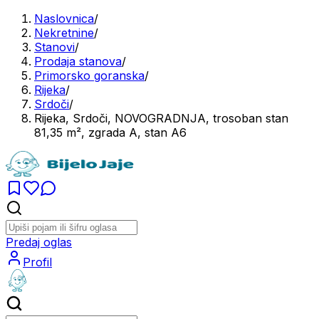
Naslovnica
/
Nekretnine
/
Stanovi
/
Prodaja stanova
/
Primorsko goranska
/
Rijeka
/
Srdoči
/
Rijeka, Srdoči, NOVOGRADNJA, trosoban stan
81,35 m², zgrada A, stan A6
Predaj oglas
Profil