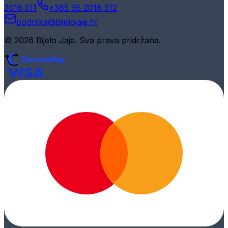
2018 511
+385 95 2018 512
podrska@bijelojaje.hr
© 2026 Bijelo Jaje. Sva prava pridržana.