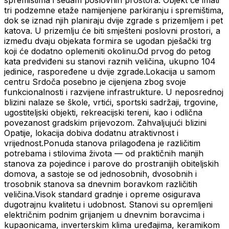
spremištima i sedam poslovnih prostora. Objekt će imati
tri podzemne etaže namijenjene parkiranju i spremištima,
dok se iznad njih planiraju dvije zgrade s prizemljem i pet
katova. U prizemlju će biti smješteni poslovni prostori, a
između dvaju objekata formira se ugodan pješački trg
koji će dodatno oplemeniti okolinu.Od prvog do petog
kata predviđeni su stanovi raznih veličina, ukupno 104
jedinice, raspoređene u dvije zgrade.Lokacija u samom
centru Srdoča posebno je cijenjena zbog svoje
funkcionalnosti i razvijene infrastrukture. U neposrednoj
blizini nalaze se škole, vrtići, sportski sadržaji, trgovine,
ugostiteljski objekti, rekreacijski tereni, kao i odlična
povezanost gradskim prijevozom. Zahvaljujući blizini
Opatije, lokacija dobiva dodatnu atraktivnost i
vrijednost.Ponuda stanova prilagođena je različitim
potrebama i stilovima života — od praktičnih manjih
stanova za pojedince i parove do prostranijih obiteljskih
domova, a sastoje se od jednosobnih, dvosobnih i
trosobnik stanova sa dnevnim boravkom različitih
veličina.Visok standard gradnje i opreme osigurava
dugotrajnu kvalitetu i udobnost. Stanovi su opremljeni
električnim podnim grijanjem u dnevnim boravcima i
kupaonicama, inverterskim klima uređajima, keramikom