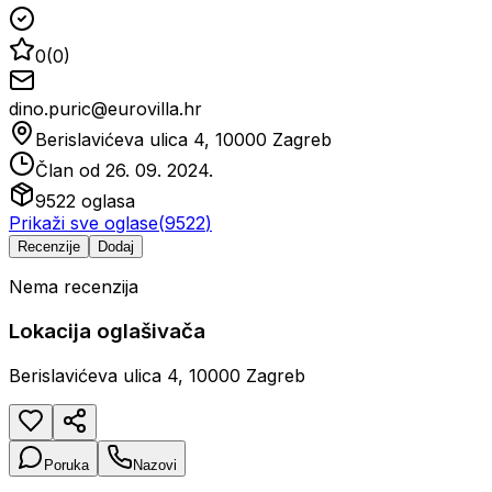
0
(
0
)
dino.puric@eurovilla.hr
Berislavićeva ulica 4, 10000 Zagreb
Član od
26. 09. 2024.
9522
oglasa
Prikaži sve oglase
(
9522
)
Recenzije
Dodaj
Nema recenzija
Lokacija oglašivača
Berislavićeva ulica 4, 10000 Zagreb
Poruka
Nazovi