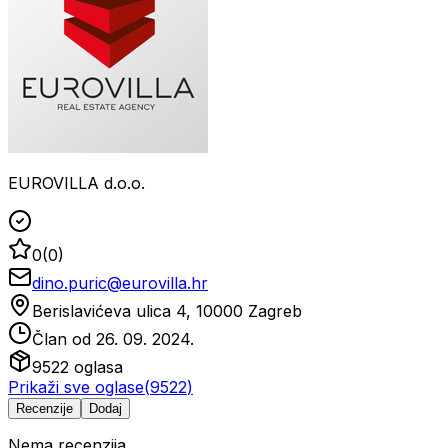
EUROVILLA d.o.o.
0
(
0
)
dino.puric@eurovilla.hr
Berislavićeva ulica 4, 10000 Zagreb
Član od
26. 09. 2024.
9522
oglasa
Prikaži sve oglase
(
9522
)
Recenzije
Dodaj
Nema recenzija