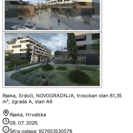
Rijeka, Srdoči, NOVOGRADNJA, trosoban stan 81,35
m², zgrada A, stan A6
Rijeka, Hrvatska
09. 07. 2026.
Šifra oglasa:
927653530578