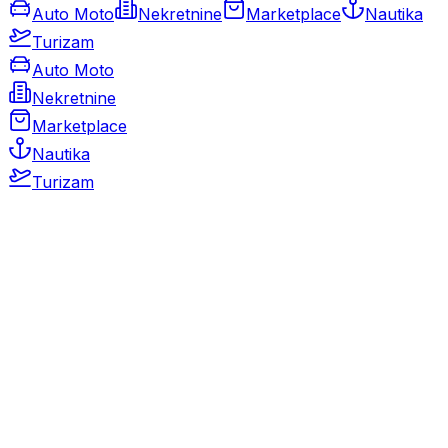
Auto Moto
Nekretnine
Marketplace
Nautika
Turizam
Auto Moto
Nekretnine
Marketplace
Nautika
Turizam
Auto Moto
Rabljeni automobili
Novi automobili
Motocikli / motori
Gospodarska vozila
Rezervni dijelovi i oprema
Kamperi i kamp prikolice