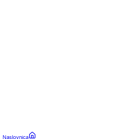
Nautika
Plovila
Charter
Prikolice za plovila
Brodski rezervni dijelovi
Nautička oprema
Brodski motori
Turizam
Apartmani
Sobe
Kuće za odmor
Aranžmani
Naslovnica