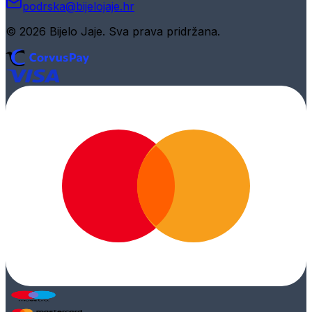
podrska@bijelojaje.hr
© 2026 Bijelo Jaje. Sva prava pridržana.