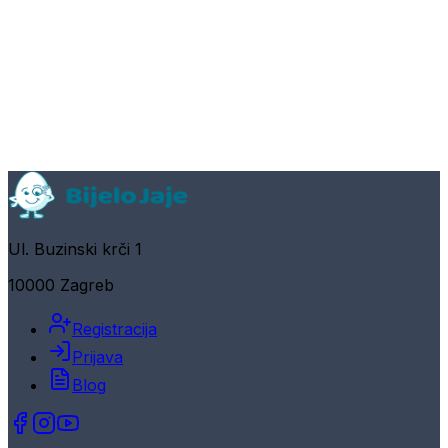
Ul. Buzinski krči 1
10000 Zagreb
Registracija
Prijava
Blog