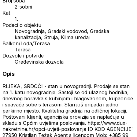
Broj soba
2-sobni
Kat
1.
Podaci o objektu
Novogradnja, Gradski vodovod, Gradska
kanalizacija, Struja, Klima uređaj
Balkon/Lođa/Terasa
Terasa
Dozvole i potvrde
Građevinska dozvola
Opis
RIJEKA, SRDOČI - stan u novogradnji. Prodaje se stan
na 1. katu novogradnje. Sastoji se od ulaznog hodnika,
dnevnog boravka s kuhinjom i blagovaonom, kupaonice
i spavaće sobe s terasom. Stan još pripada i jedno
parkirno mjesto. Kvalitetna gradnja na odličnoj lokaciji.
Poštovani klijenti, agencijska provizija se naplaćuje u
skladu s Općim uvjetima poslovanja. https://www.dux-
nekretnine.hr/opci-uvjeti-poslovanja ID KOD AGENCIJE:
27950 Kristijan Težak Agent s licencom Mob: +385 99