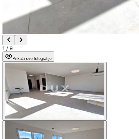
1
/
9
Prikaži sve fotografije