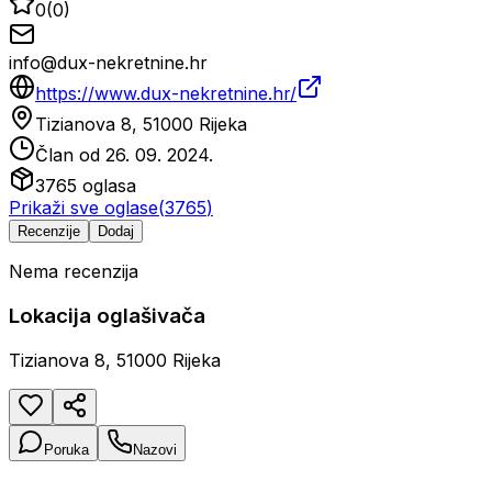
0
(
0
)
info@dux-nekretnine.hr
https://www.dux-nekretnine.hr/
Tizianova 8, 51000 Rijeka
Član od
26. 09. 2024.
3765
oglasa
Prikaži sve oglase
(
3765
)
Recenzije
Dodaj
Nema recenzija
Lokacija oglašivača
Tizianova 8, 51000 Rijeka
Poruka
Nazovi