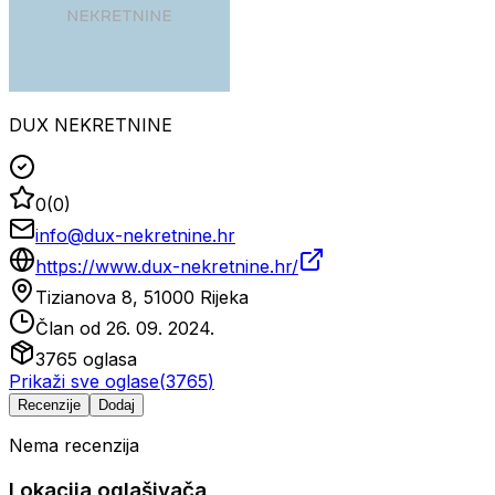
DUX NEKRETNINE
0
(
0
)
info@dux-nekretnine.hr
https://www.dux-nekretnine.hr/
Tizianova 8, 51000 Rijeka
Član od
26. 09. 2024.
3765
oglasa
Prikaži sve oglase
(
3765
)
Recenzije
Dodaj
Nema recenzija
Lokacija oglašivača