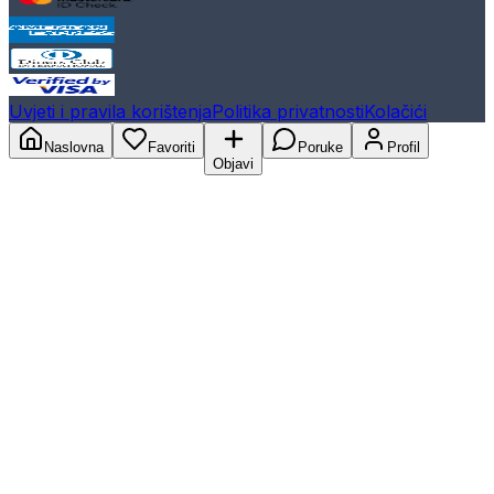
Uvjeti i pravila korištenja
Politika privatnosti
Kolačići
Naslovna
Favoriti
Poruke
Profil
Objavi