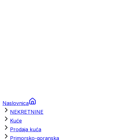
Prikolice za plovila
Brodski rezervni dijelovi
Nautička oprema
Brodski motori
Turizam
Apartmani
Sobe
Kuće za odmor
Aranžmani
Naslovnica
NEKRETNINE
Kuće
Prodaja kuća
Primorsko-goranska