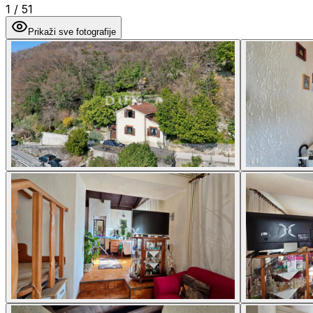
1
/
51
Prikaži sve fotografije