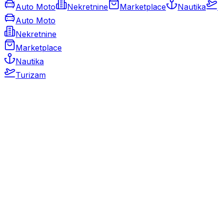
Auto Moto
Nekretnine
Marketplace
Nautika
Auto Moto
Nekretnine
Marketplace
Nautika
Turizam
Auto Moto
Rabljeni automobili
Novi automobili
Motocikli / motori
Gospodarska vozila
Rezervni dijelovi i oprema
Kamperi i kamp prikolice
Oldtimeri