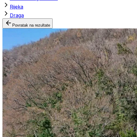
Rijeka
Draga
Povratak na rezultate