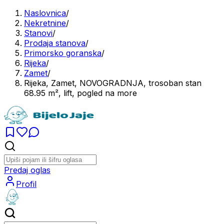
Naslovnica
/
Nekretnine
/
Stanovi
/
Prodaja stanova
/
Primorsko goranska
/
Rijeka
/
Zamet
/
Rijeka, Zamet, NOVOGRADNJA, trosoban stan
68.95 m², lift, pogled na more
Predaj oglas
Profil