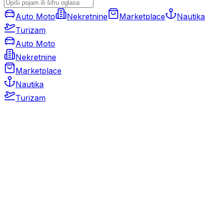
Auto Moto
Nekretnine
Marketplace
Nautika
Turizam
Auto Moto
Nekretnine
Marketplace
Nautika
Turizam
Auto Moto
Rabljeni automobili
Novi automobili
Motocikli / motori
Gospodarska vozila
Rezervni dijelovi i oprema
Kamperi i kamp prikolice