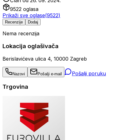
Član od
26. 09. 2024.
9522
oglasa
Prikaži sve oglase
(
9522
)
Recenzije
Dodaj
Nema recenzija
Lokacija oglašivača
Berislavićeva ulica 4, 10000 Zagreb
Pošalji poruku
Nazovi
Pošalji e-mail
Trgovina