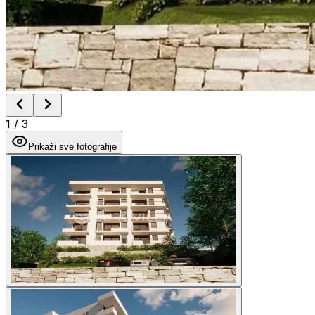
1
/
3
Prikaži sve fotografije