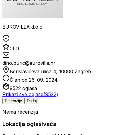
EUROVILLA d.o.o.
0
(
0
)
dino.puric@eurovilla.hr
Berislavićeva ulica 4, 10000 Zagreb
Član od
26. 09. 2024.
9522
oglasa
Prikaži sve oglase
(
9522
)
Recenzije
Dodaj
Nema recenzija
Lokacija oglašivača