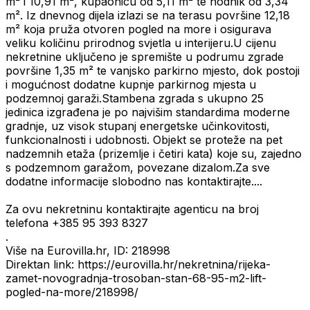
m² i 10,91 m², kupaonicu od 5,11 m² te hodnik od 3,34
m². Iz dnevnog dijela izlazi se na terasu površine 12,18
m² koja pruža otvoren pogled na more i osigurava
veliku količinu prirodnog svjetla u interijeru.U cijenu
nekretnine uključeno je spremište u podrumu zgrade
površine 1,35 m² te vanjsko parkirno mjesto, dok postoji
i mogućnost dodatne kupnje parkirnog mjesta u
podzemnoj garaži.Stambena zgrada s ukupno 25
jedinica izgrađena je po najvišim standardima moderne
gradnje, uz visok stupanj energetske učinkovitosti,
funkcionalnosti i udobnosti. Objekt se proteže na pet
nadzemnih etaža (prizemlje i četiri kata) koje su, zajedno
s podzemnom garažom, povezane dizalom.Za sve
dodatne informacije slobodno nas kontaktirajte....
Za ovu nekretninu kontaktirajte agenticu na broj
telefona +385 95 393 8327
.
Više na Eurovilla.hr, ID: 218998
Direktan link: https://eurovilla.hr/nekretnina/rijeka-
zamet-novogradnja-trosoban-stan-68-95-m2-lift-
pogled-na-more/218998/