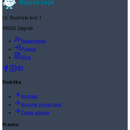
Ul. Buzinski krči 1
10000 Zagreb
Registracija
Prijava
Blog
Podrška
Kontakt
Korisne poveznice
Česta pitanja
Pravno