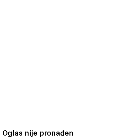
Nautička oprema
Brodski motori
Turizam
Apartmani
Sobe
Kuće za odmor
Aranžmani
Oglas nije pronađen