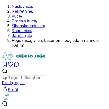
Naslovnica
/
Nekretnine
/
Kuće
/
Prodaja kuća
/
Šibensko kninska
/
Rogoznica
/
Jarebinjak
/
Rogoznica, vila s bazenom i pogledom na more,
168 m²
Predaj oglas
Profil