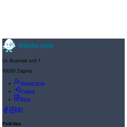
Ul. Buzinski krči 1
10000 Zagreb
Registracija
Prijava
Blog
Podrška