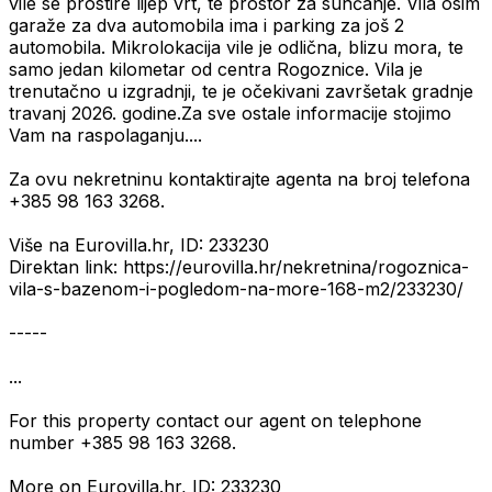
vile se prostire lijep vrt, te prostor za sunčanje. Vila osim
garaže za dva automobila ima i parking za još 2
automobila. Mikrolokacija vile je odlična, blizu mora, te
samo jedan kilometar od centra Rogoznice. Vila je
trenutačno u izgradnji, te je očekivani završetak gradnje
travanj 2026. godine.Za sve ostale informacije stojimo
Vam na raspolaganju....
Za ovu nekretninu kontaktirajte agenta na broj telefona
+385 98 163 3268.
Više na Eurovilla.hr, ID: 233230
Direktan link: https://eurovilla.hr/nekretnina/rogoznica-
vila-s-bazenom-i-pogledom-na-more-168-m2/233230/
-----
...
For this property contact our agent on telephone
number +385 98 163 3268.
More on Eurovilla.hr, ID: 233230