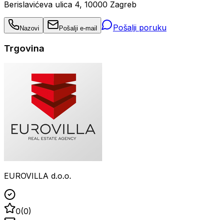
Berislavićeva ulica 4, 10000 Zagreb
Pošalji poruku
Nazovi
Pošalji e-mail
Trgovina
EUROVILLA d.o.o.
0
(
0
)