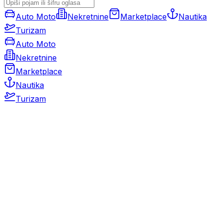
Auto Moto
Nekretnine
Marketplace
Nautika
Turizam
Auto Moto
Nekretnine
Marketplace
Nautika
Turizam
Auto Moto
Rabljeni automobili
Novi automobili
Motocikli / motori
Gospodarska vozila
Rezervni dijelovi i oprema
Kamperi i kamp prikolice