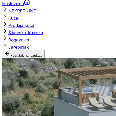
Naslovnica
NEKRETNINE
Kuće
Prodaja kuća
Šibensko-kninska
Rogoznica
Jarebinjak
Povratak na rezultate