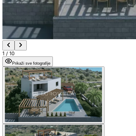
1
/
10
Prikaži sve fotografije