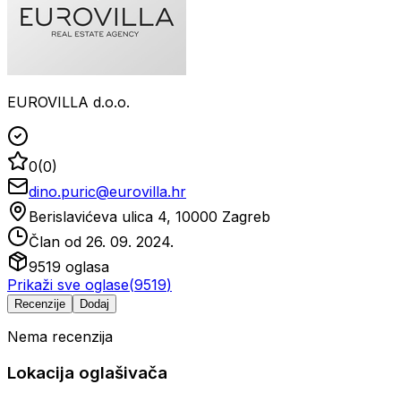
EUROVILLA d.o.o.
0
(
0
)
dino.puric@eurovilla.hr
Berislavićeva ulica 4, 10000 Zagreb
Član od
26. 09. 2024.
9519
oglasa
Prikaži sve oglase
(
9519
)
Recenzije
Dodaj
Nema recenzija
Lokacija oglašivača