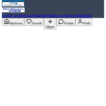
Uvjeti i pravila korištenja
Politika privatnosti
Kolačići
Naslovna
Favoriti
Poruke
Profil
Objavi