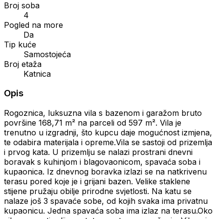
Broj soba
4
Pogled na more
Da
Tip kuće
Samostojeća
Broj etaža
Katnica
Opis
Rogoznica, luksuzna vila s bazenom i garažom bruto
površine 168,71 m² na parceli od 597 m². Vila je
trenutno u izgradnji, što kupcu daje mogućnost izmjena,
te odabira materijala i opreme.Vila se sastoji od prizemlja
i prvog kata. U prizemlju se nalazi prostrani dnevni
boravak s kuhinjom i blagovaonicom, spavaća soba i
kupaonica. Iz dnevnog boravka izlazi se na natkrivenu
terasu pored koje je i grijani bazen. Velike staklene
stijene pružaju obilje prirodne svjetlosti. Na katu se
nalaze još 3 spavaće sobe, od kojih svaka ima privatnu
kupaonicu. Jedna spavaća soba ima izlaz na terasu.Oko