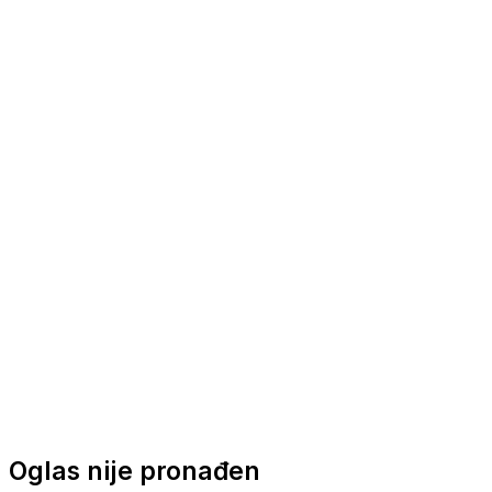
Nautička oprema
Brodski motori
Turizam
Apartmani
Sobe
Kuće za odmor
Aranžmani
Oglas nije pronađen