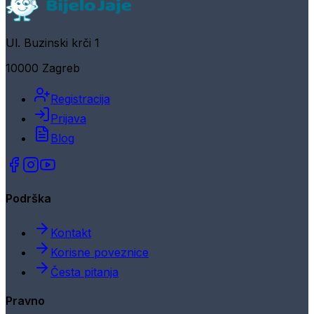
Ul. Buzinski krči 1
10000 Zagreb
Registracija
Prijava
Blog
Podrška
Kontakt
Korisne poveznice
Česta pitanja
Pravno