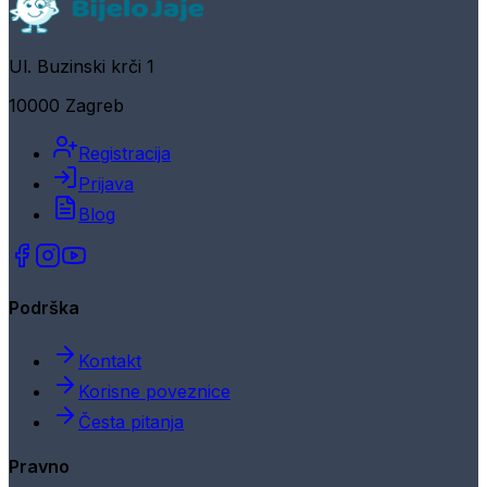
Ul. Buzinski krči 1
10000 Zagreb
Registracija
Prijava
Blog
Podrška
Kontakt
Korisne poveznice
Česta pitanja
Pravno