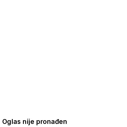
Nautička oprema
Brodski motori
Turizam
Apartmani
Sobe
Kuće za odmor
Aranžmani
Oglas nije pronađen