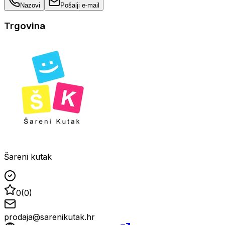
Nazovi
Pošalji e-mail
Trgovina
Šareni kutak
0
(
0
)
prodaja@sarenikutak.hr