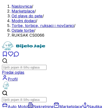
Naslovnica
/
Marketplace
/
Od glave do pete
/
Modni dodaci
/
Torbe, torbice, ruksaci i novčanici
/
Ostale torbe
/
RUKSAK CS0066
Predaj oglas
Profil
Auto Moto
Nekretnine
Marketplace
Nautika