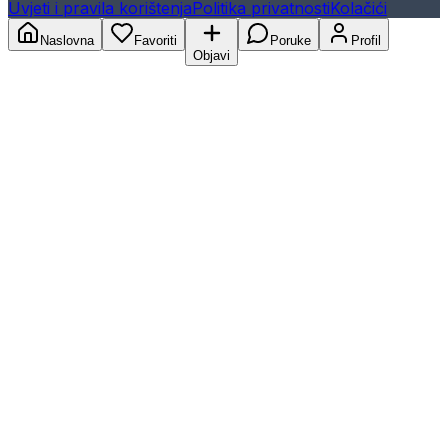
Uvjeti i pravila korištenja
Politika privatnosti
Kolačići
Naslovna
Favoriti
Poruke
Profil
Objavi