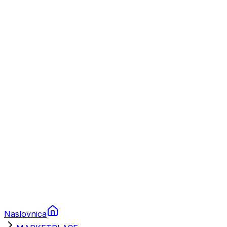
Nautika
Plovila
Charter
Prikolice za plovila
Brodski rezervni dijelovi
Nautička oprema
Brodski motori
Turizam
Apartmani
Sobe
Kuće za odmor
Aranžmani
Naslovnica