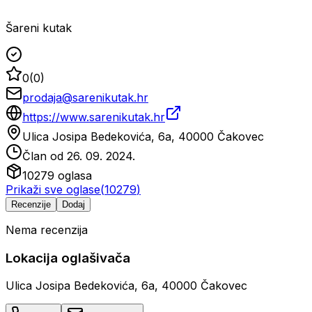
Šareni kutak
0
(
0
)
prodaja@sarenikutak.hr
https://www.sarenikutak.hr
Ulica Josipa Bedekovića, 6a, 40000 Čakovec
Član od
26. 09. 2024.
10279
oglasa
Prikaži sve oglase
(
10279
)
Recenzije
Dodaj
Nema recenzija
Lokacija oglašivača
Ulica Josipa Bedekovića, 6a, 40000 Čakovec