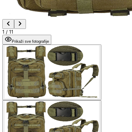
1
/
11
Prikaži sve fotografije