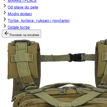
MARKETPLACE
Od glave do pete
Modni dodaci
Torbe, torbice, ruksaci i novčanici
Ostale torbe
Povratak na rezultate