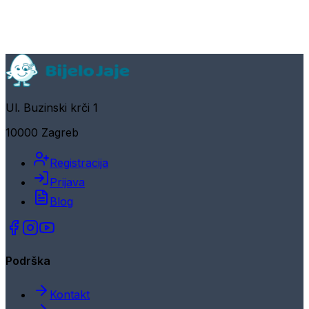
Ul. Buzinski krči 1
10000 Zagreb
Registracija
Prijava
Blog
Podrška
Kontakt