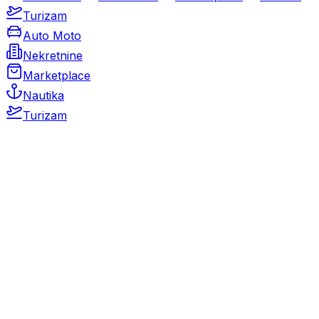
Turizam
Auto Moto
Nekretnine
Marketplace
Nautika
Turizam
Auto Moto
Rabljeni automobili
Novi automobili
Motocikli / motori
Gospodarska vozila
Rezervni dijelovi i oprema
Kamperi i kamp prikolice
Oldtimeri