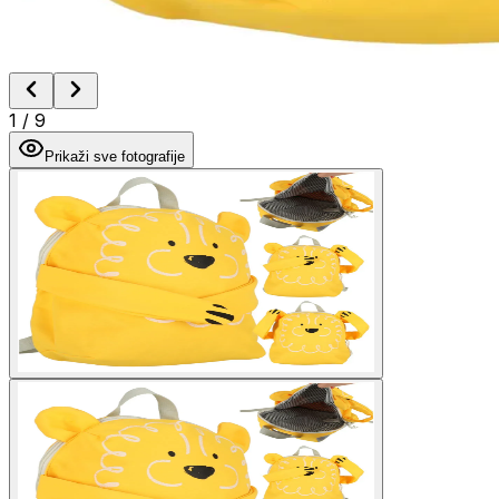
1
/
9
Prikaži sve fotografije