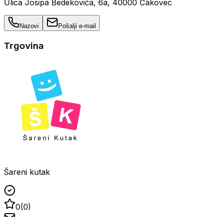
Ulica Josipa Bedekovića, 6a, 40000 Čakovec
Nazovi
Pošalji e-mail
Trgovina
Šareni kutak
0
(
0
)