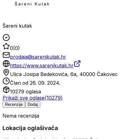
Šareni kutak
0
(
0
)
prodaja@sarenikutak.hr
https://www.sarenikutak.hr
Ulica Josipa Bedekovića, 6a, 40000 Čakovec
Član od
26. 09. 2024.
10279
oglasa
Prikaži sve oglase
(
10279
)
Recenzije
Dodaj
Nema recenzija
Lokacija oglašivača