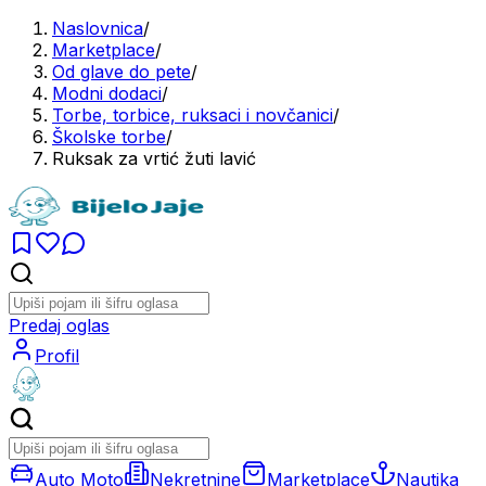
Naslovnica
/
Marketplace
/
Od glave do pete
/
Modni dodaci
/
Torbe, torbice, ruksaci i novčanici
/
Školske torbe
/
Ruksak za vrtić žuti lavić
Predaj oglas
Profil
Auto Moto
Nekretnine
Marketplace
Nautika