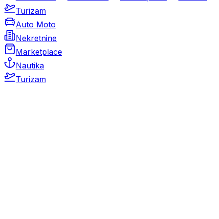
Turizam
Auto Moto
Nekretnine
Marketplace
Nautika
Turizam
Auto Moto
Rabljeni automobili
Novi automobili
Motocikli / motori
Gospodarska vozila
Rezervni dijelovi i oprema
Kamperi i kamp prikolice
Oldtimeri