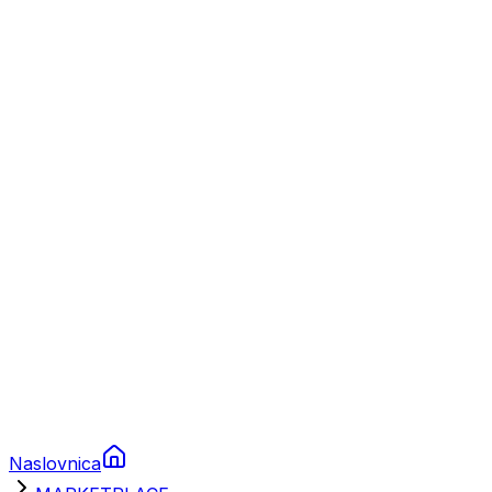
Nautika
Plovila
Charter
Prikolice za plovila
Brodski rezervni dijelovi
Nautička oprema
Brodski motori
Turizam
Apartmani
Sobe
Kuće za odmor
Aranžmani
Naslovnica