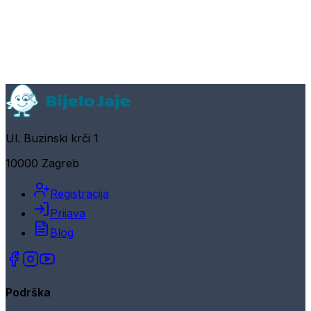
Ul. Buzinski krči 1
10000 Zagreb
Registracija
Prijava
Blog
Podrška