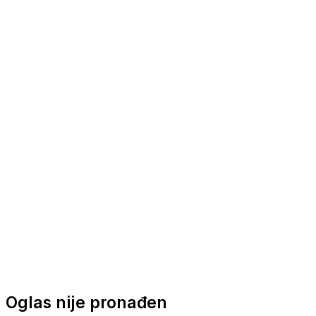
Nautička oprema
Brodski motori
Turizam
Apartmani
Sobe
Kuće za odmor
Aranžmani
Oglas nije pronađen