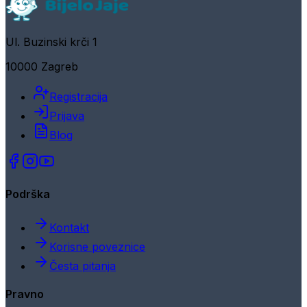
Ul. Buzinski krči 1
10000 Zagreb
Registracija
Prijava
Blog
Podrška
Kontakt
Korisne poveznice
Česta pitanja
Pravno