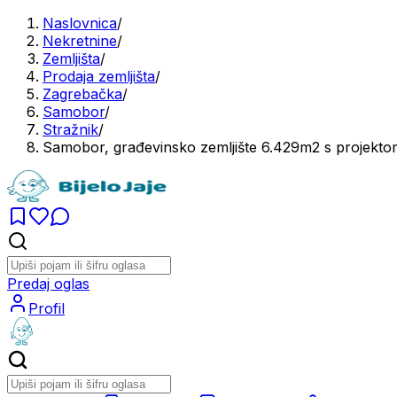
Naslovnica
/
Nekretnine
/
Zemljišta
/
Prodaja zemljišta
/
Zagrebačka
/
Samobor
/
Stražnik
/
Samobor, građevinsko zemljište 6.429m2 s projekto
Predaj oglas
Profil