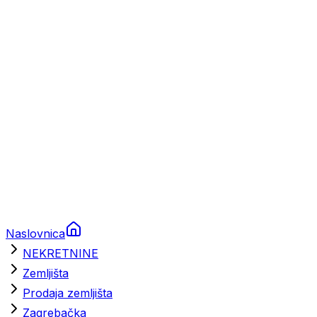
Prikolice za plovila
Brodski rezervni dijelovi
Nautička oprema
Brodski motori
Turizam
Apartmani
Sobe
Kuće za odmor
Aranžmani
Naslovnica
NEKRETNINE
Zemljišta
Prodaja zemljišta
Zagrebačka