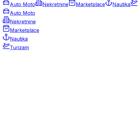
Auto Moto
Nekretnine
Marketplace
Nautika
Auto Moto
Nekretnine
Marketplace
Nautika
Turizam
Auto Moto
Rabljeni automobili
Novi automobili
Motocikli / motori
Gospodarska vozila
Rezervni dijelovi i oprema
Kamperi i kamp prikolice
Oldtimeri