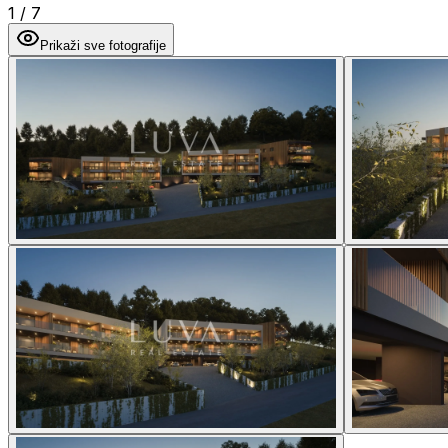
1
/
7
Prikaži sve fotografije