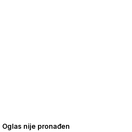
Nautička oprema
Brodski motori
Turizam
Apartmani
Sobe
Kuće za odmor
Aranžmani
Oglas nije pronađen