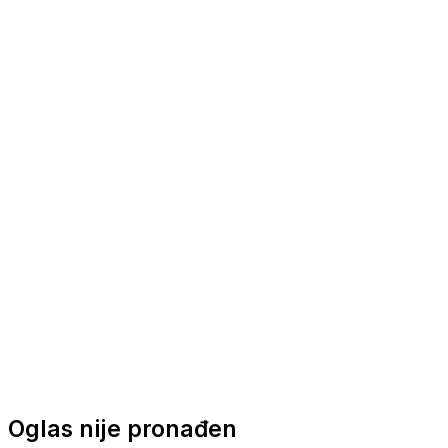
Nautička oprema
Brodski motori
Turizam
Apartmani
Sobe
Kuće za odmor
Aranžmani
Oglas nije pronađen