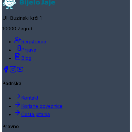
Ul. Buzinski krči 1
10000 Zagreb
Registracija
Prijava
Blog
Podrška
Kontakt
Korisne poveznice
Česta pitanja
Pravno