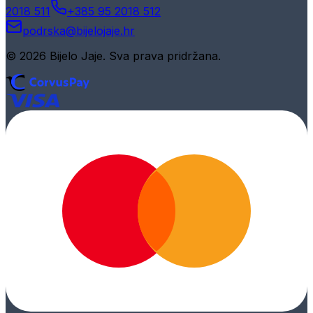
2018 511
+385 95 2018 512
podrska@bijelojaje.hr
© 2026 Bijelo Jaje. Sva prava pridržana.