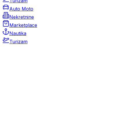
Turizam
Auto Moto
Nekretnine
Marketplace
Nautika
Turizam
Auto Moto
Rabljeni automobili
Novi automobili
Motocikli / motori
Gospodarska vozila
Rezervni dijelovi i oprema
Kamperi i kamp prikolice
Oldtimeri
Karambolirani automobili