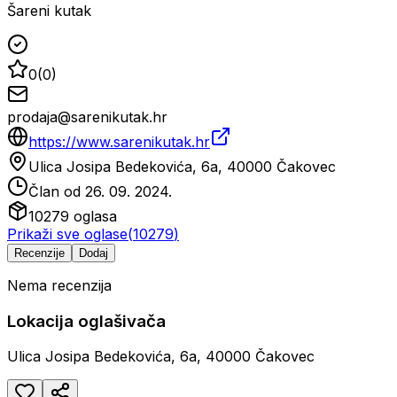
Šareni kutak
0
(
0
)
prodaja@sarenikutak.hr
https://www.sarenikutak.hr
Ulica Josipa Bedekovića, 6a, 40000 Čakovec
Član od
26. 09. 2024.
10279
oglasa
Prikaži sve oglase
(
10279
)
Recenzije
Dodaj
Nema recenzija
Lokacija oglašivača
Ulica Josipa Bedekovića, 6a, 40000 Čakovec