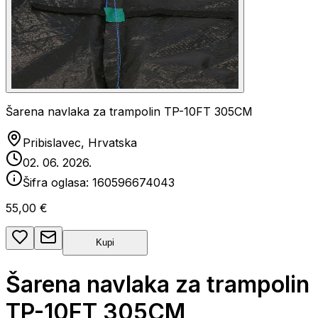
Šarena navlaka za trampolin TP-10FT 305CM
Pribislavec, Hrvatska
02. 06. 2026.
Šifra oglasa:
160596674043
55,00 €
Kupi
Šarena navlaka za trampolin
TP-10FT 305CM