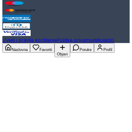
Uvjeti i pravila korištenja
Politika privatnosti
Kolačići
Naslovna
Favoriti
Poruke
Profil
Objavi