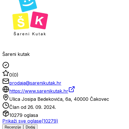
Šareni kutak
0
(
0
)
prodaja@sarenikutak.hr
https://www.sarenikutak.hr
Ulica Josipa Bedekovića, 6a, 40000 Čakovec
Član od
26. 09. 2024.
10279
oglasa
Prikaži sve oglase
(
10279
)
Recenzije
Dodaj