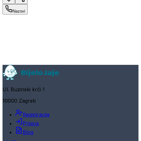
Nazovi
Ul. Buzinski krči 1
10000 Zagreb
Registracija
Prijava
Blog