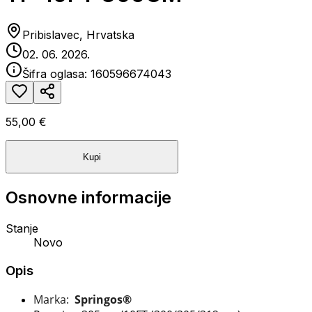
Pribislavec, Hrvatska
02. 06. 2026.
Šifra oglasa:
160596674043
55,00 €
Kupi
Osnovne informacije
Stanje
Novo
Opis
Marka:
Springos®