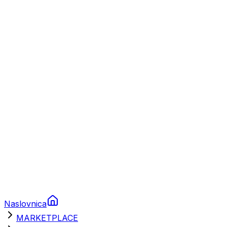
Plovila
Charter
Prikolice za plovila
Brodski rezervni dijelovi
Nautička oprema
Brodski motori
Turizam
Apartmani
Sobe
Kuće za odmor
Aranžmani
Naslovnica
MARKETPLACE