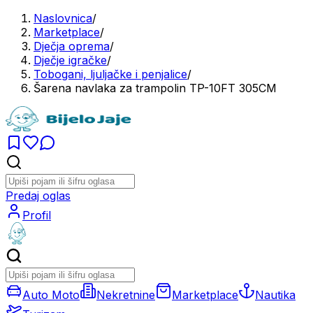
Naslovnica
/
Marketplace
/
Dječja oprema
/
Dječje igračke
/
Tobogani, ljuljačke i penjalice
/
Šarena navlaka za trampolin TP-10FT 305CM
Predaj oglas
Profil
Auto Moto
Nekretnine
Marketplace
Nautika