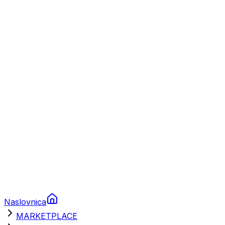
Plovila
Charter
Prikolice za plovila
Brodski rezervni dijelovi
Nautička oprema
Brodski motori
Turizam
Apartmani
Sobe
Kuće za odmor
Aranžmani
Naslovnica
MARKETPLACE