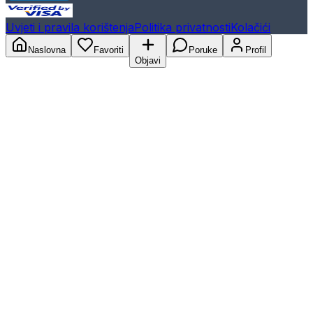
Uvjeti i pravila korištenja
Politika privatnosti
Kolačići
Naslovna
Favoriti
Poruke
Profil
Objavi