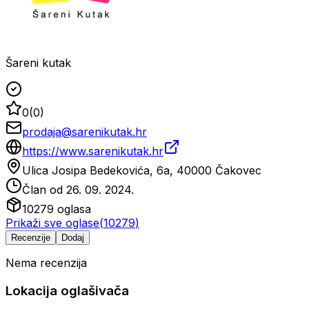
Šareni kutak
0
(
0
)
prodaja@sarenikutak.hr
https://www.sarenikutak.hr
Ulica Josipa Bedekovića, 6a, 40000 Čakovec
Član od
26. 09. 2024.
10279
oglasa
Prikaži sve oglase
(
10279
)
Recenzije
Dodaj
Nema recenzija
Lokacija oglašivača