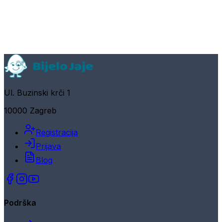
Ul. Buzinski krči 1
10000 Zagreb
Registracija
Prijava
Blog
Podrška