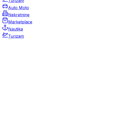
Turizam
Auto Moto
Nekretnine
Marketplace
Nautika
Turizam
Auto Moto
Rabljeni automobili
Novi automobili
Motocikli / motori
Gospodarska vozila
Rezervni dijelovi i oprema
Kamperi i kamp prikolice
Oldtimeri
Karambolirani automobili