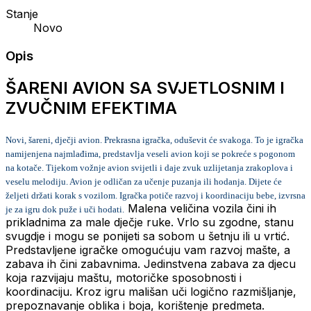
Stanje
Novo
Opis
ŠARENI AVION SA SVJETLOSNIM I
ZVUČNIM EFEKTIMA
Novi, šareni, dječji avion.
Prekrasna igračka, oduševit će svakoga.
To je igračka
namijenjena najmlađima, predstavlja veseli avion koji se pokreće s pogonom
na kotače.
Tijekom vožnje avion svijetli i daje zvuk uzlijetanja zrakoplova i
veselu melodiju.
Avion je odličan za učenje puzanja ili hodanja.
Dijete će
željeti držati korak s vozilom.
Igračka potiče razvoj i koordinaciju bebe, izvrsna
Malena veličina vozila čini ih
je za igru ​​dok puže i uči hodati.
prikladnima za male dječje ruke.
Vrlo su zgodne, stanu
svugdje i mogu se ponijeti sa sobom u šetnju ili u vrtić.
Predstavljene igračke omogućuju vam razvoj mašte, a
zabava ih čini zabavnima.
Jedinstvena zabava za djecu
koja razvijaju maštu, motoričke sposobnosti i
koordinaciju.
Kroz igru ​​mališan uči logično razmišljanje,
prepoznavanje oblika i boja, korištenje predmeta.