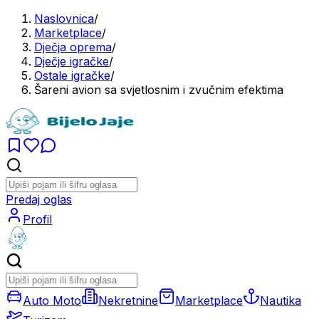
Naslovnica
/
Marketplace
/
Dječja oprema
/
Dječje igračke
/
Ostale igračke
/
Šareni avion sa svjetlosnim i zvučnim efektima
Predaj oglas
Profil
Auto Moto
Nekretnine
Marketplace
Nautika