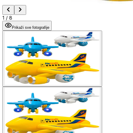
1
/
8
Prikaži sve fotografije