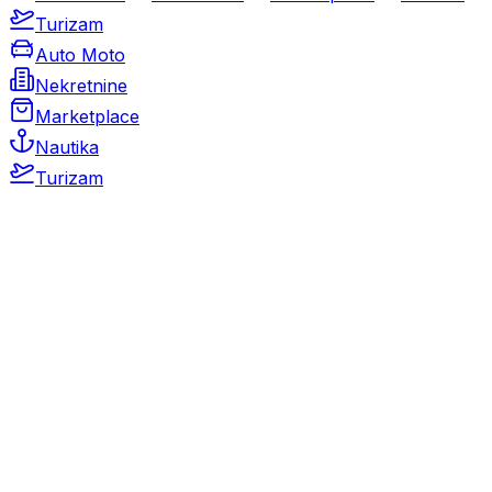
Turizam
Auto Moto
Nekretnine
Marketplace
Nautika
Turizam
Auto Moto
Rabljeni automobili
Novi automobili
Motocikli / motori
Gospodarska vozila
Rezervni dijelovi i oprema
Kamperi i kamp prikolice
Oldtimeri