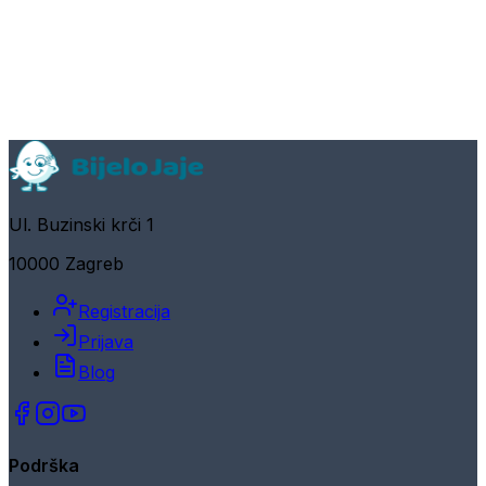
Ul. Buzinski krči 1
10000 Zagreb
Registracija
Prijava
Blog
Podrška