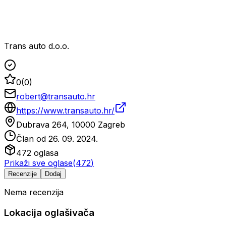
Trans auto d.o.o.
0
(
0
)
robert@transauto.hr
https://www.transauto.hr/
Dubrava 264, 10000 Zagreb
Član od
26. 09. 2024.
472
oglasa
Prikaži sve oglase
(
472
)
Recenzije
Dodaj
Nema recenzija
Lokacija oglašivača