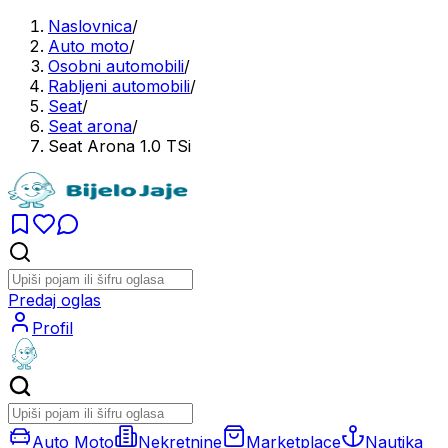
Naslovnica
/
Auto moto
/
Osobni automobili
/
Rabljeni automobili
/
Seat
/
Seat arona
/
Seat Arona 1.0 TSi
Predaj oglas
Profil
Auto Moto
Nekretnine
Marketplace
Nautika