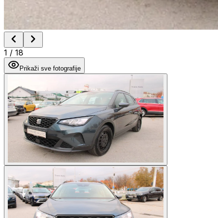
1
/
18
Prikaži sve fotografije