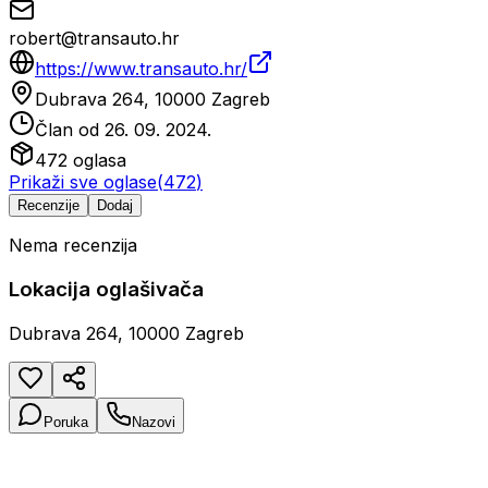
robert@transauto.hr
https://www.transauto.hr/
Dubrava 264, 10000 Zagreb
Član od
26. 09. 2024.
472
oglasa
Prikaži sve oglase
(
472
)
Recenzije
Dodaj
Nema recenzija
Lokacija oglašivača
Dubrava 264, 10000 Zagreb
Poruka
Nazovi