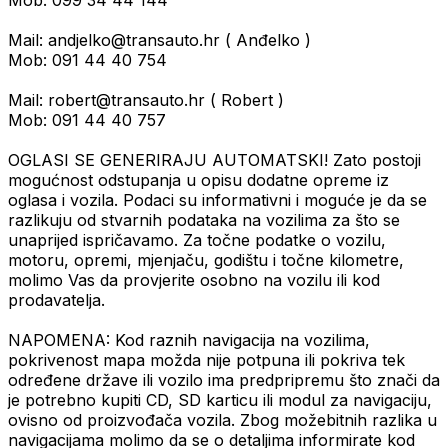
Mob: 099 34 44 144
Mail: andjelko@transauto.hr ( Anđelko )
Mob: 091 44 40 754
Mail: robert@transauto.hr ( Robert )
Mob: 091 44 40 757
OGLASI SE GENERIRAJU AUTOMATSKI! Zato postoji
mogućnost odstupanja u opisu dodatne opreme iz
oglasa i vozila. Podaci su informativni i moguće je da se
razlikuju od stvarnih podataka na vozilima za što se
unaprijed ispričavamo. Za točne podatke o vozilu,
motoru, opremi, mjenjaču, godištu i točne kilometre,
molimo Vas da provjerite osobno na vozilu ili kod
prodavatelja.
NAPOMENA: Kod raznih navigacija na vozilima,
pokrivenost mapa možda nije potpuna ili pokriva tek
određene države ili vozilo ima predpripremu što znači da
je potrebno kupiti CD, SD karticu ili modul za navigaciju,
ovisno od proizvođača vozila. Zbog možebitnih razlika u
navigacijama molimo da se o detaljima informirate kod