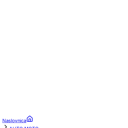
Nautika
Plovila
Charter
Prikolice za plovila
Brodski rezervni dijelovi
Nautička oprema
Brodski motori
Turizam
Apartmani
Sobe
Kuće za odmor
Aranžmani
Naslovnica