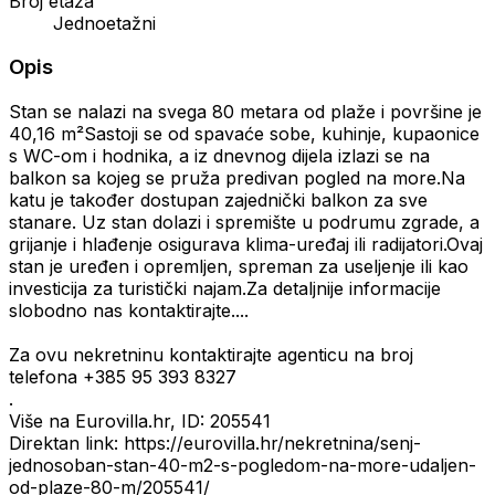
Broj etaža
Jednoetažni
Opis
Stan se nalazi na svega 80 metara od plaže i površine je
40,16 m²Sastoji se od spavaće sobe, kuhinje, kupaonice
s WC-om i hodnika, a iz dnevnog dijela izlazi se na
balkon sa kojeg se pruža predivan pogled na more.Na
katu je također dostupan zajednički balkon za sve
stanare. Uz stan dolazi i spremište u podrumu zgrade, a
grijanje i hlađenje osigurava klima-uređaj ili radijatori.Ovaj
stan je uređen i opremljen, spreman za useljenje ili kao
investicija za turistički najam.Za detaljnije informacije
slobodno nas kontaktirajte....
Za ovu nekretninu kontaktirajte agenticu na broj
telefona +385 95 393 8327
.
Više na Eurovilla.hr, ID: 205541
Direktan link: https://eurovilla.hr/nekretnina/senj-
jednosoban-stan-40-m2-s-pogledom-na-more-udaljen-
od-plaze-80-m/205541/