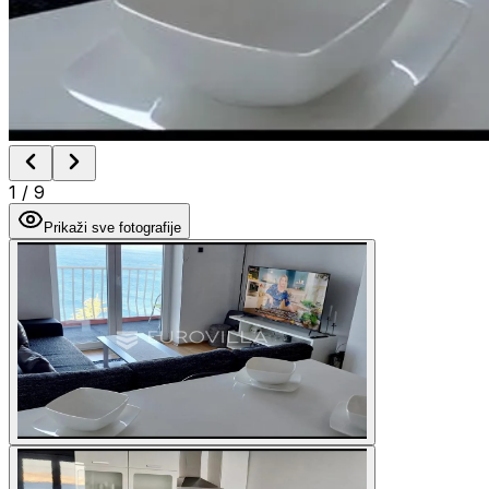
1
/
9
Prikaži sve fotografije