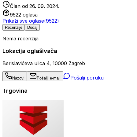
Član od
26. 09. 2024.
9522
oglasa
Prikaži sve oglase
(
9522
)
Recenzije
Dodaj
Nema recenzija
Lokacija oglašivača
Berislavićeva ulica 4, 10000 Zagreb
Pošalji poruku
Nazovi
Pošalji e-mail
Trgovina