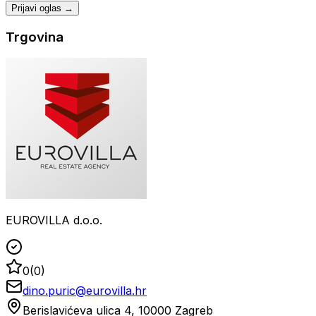
Prijavi oglas →
Trgovina
EUROVILLA d.o.o.
0
(
0
)
dino.puric@eurovilla.hr
Berislavićeva ulica 4, 10000 Zagreb