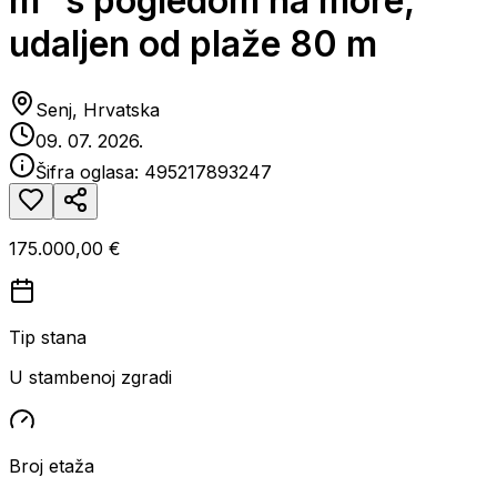
m² s pogledom na more,
udaljen od plaže 80 m
Senj, Hrvatska
09. 07. 2026.
Šifra oglasa:
495217893247
175.000,00 €
Tip stana
U stambenoj zgradi
Broj etaža