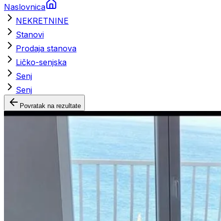
Naslovnica
NEKRETNINE
Stanovi
Prodaja stanova
Ličko-senjska
Senj
Senj
Povratak na rezultate