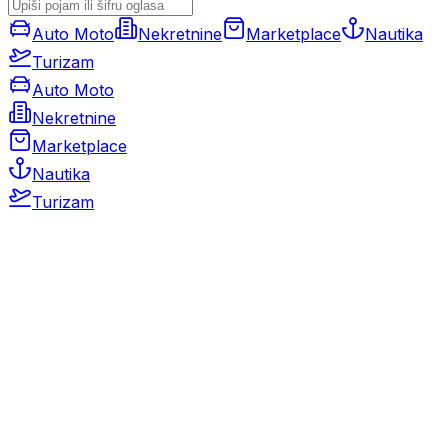
Auto Moto
Nekretnine
Marketplace
Nautika
Turizam
Auto Moto
Nekretnine
Marketplace
Nautika
Turizam
Auto Moto
Rabljeni automobili
Novi automobili
Motocikli / motori
Gospodarska vozila
Rezervni dijelovi i oprema
Kamperi i kamp prikolice