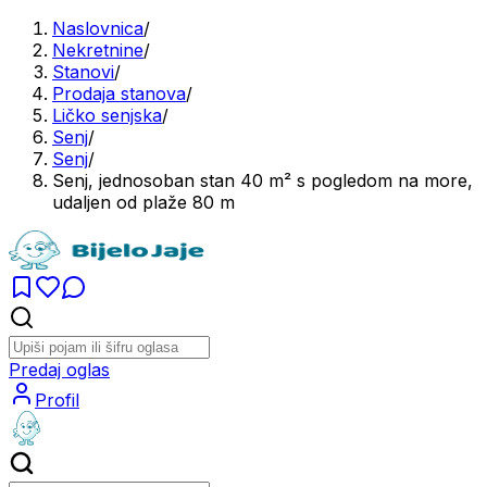
Naslovnica
/
Nekretnine
/
Stanovi
/
Prodaja stanova
/
Ličko senjska
/
Senj
/
Senj
/
Senj, jednosoban stan 40 m² s pogledom na more,
udaljen od plaže 80 m
Predaj oglas
Profil