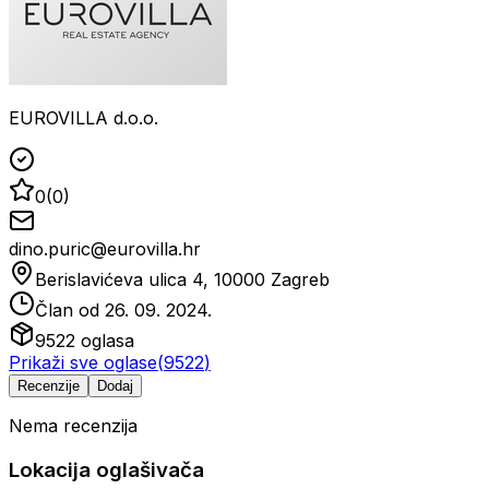
EUROVILLA d.o.o.
0
(
0
)
dino.puric@eurovilla.hr
Berislavićeva ulica 4, 10000 Zagreb
Član od
26. 09. 2024.
9522
oglasa
Prikaži sve oglase
(
9522
)
Recenzije
Dodaj
Nema recenzija
Lokacija oglašivača