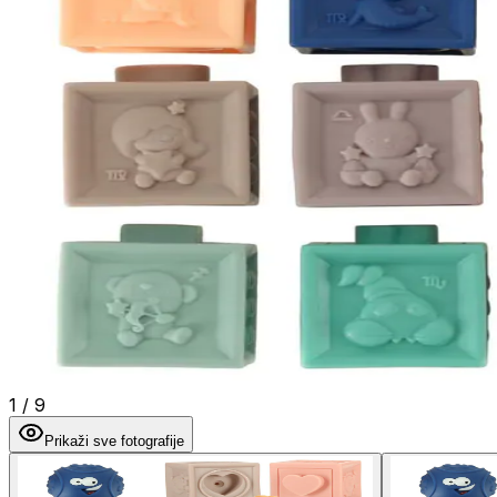
1
/
9
Prikaži sve fotografije