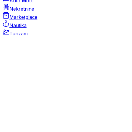
Auto Moto
Nekretnine
Marketplace
Nautika
Turizam
Auto Moto
Rabljeni automobili
Novi automobili
Motocikli / motori
Gospodarska vozila
Rezervni dijelovi i oprema
Kamperi i kamp prikolice
Oldtimeri
Karambolirani automobili