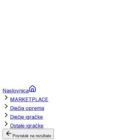
Brodski rezervni dijelovi
Nautička oprema
Brodski motori
Turizam
Apartmani
Sobe
Kuće za odmor
Aranžmani
Naslovnica
MARKETPLACE
Dječja oprema
Dječje igračke
Ostale igračke
Povratak na rezultate