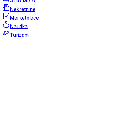
Auto Moto
Nekretnine
Marketplace
Nautika
Turizam
Auto Moto
Rabljeni automobili
Novi automobili
Motocikli / motori
Gospodarska vozila
Rezervni dijelovi i oprema
Kamperi i kamp prikolice
Oldtimeri
Karambolirani automobili