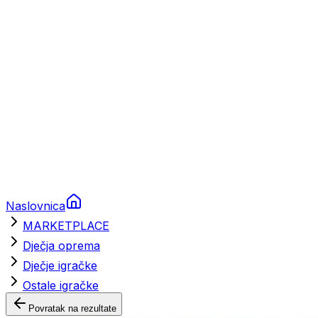
Brodski rezervni dijelovi
Nautička oprema
Brodski motori
Turizam
Apartmani
Sobe
Kuće za odmor
Aranžmani
Naslovnica
MARKETPLACE
Dječja oprema
Dječje igračke
Ostale igračke
Povratak na rezultate