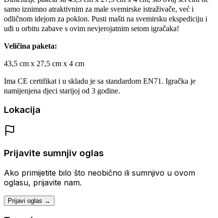
samo iznimno atraktivnim za male svemirske istraživače, već i
odličnom idejom za poklon.
Pusti mašti na svemirsku ekspediciju i
uđi u orbitu zabave s ovim nevjerojatnim setom igračaka!
Veličina paketa:
43,5 cm x 27,5 cm x 4 cm
Ima CE certifikat i u skladu je sa standardom EN71.
Igračka je
namijenjena djeci starijoj od 3 godine.
Lokacija
Prijavite sumnjiv oglas
Ako primijetite bilo što neobično ili sumnjivo u ovom
oglasu, prijavite nam.
Prijavi oglas →