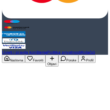
Uvjeti i pravila korištenja
Politika privatnosti
Kolačići
Naslovna
Favoriti
Poruke
Profil
Objavi