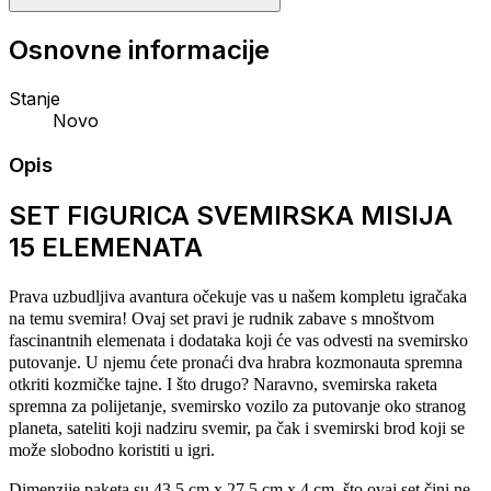
Osnovne informacije
Stanje
Novo
Opis
SET FIGURICA SVEMIRSKA MISIJA
15 ELEMENATA
Prava uzbudljiva avantura očekuje vas u našem kompletu igračaka
na temu svemira!
Ovaj set pravi je rudnik zabave s mnoštvom
fascinantnih elemenata i dodataka koji će vas odvesti na svemirsko
putovanje.
U njemu ćete pronaći dva hrabra kozmonauta spremna
otkriti kozmičke tajne.
I što drugo?
Naravno, svemirska raketa
spremna za polijetanje, svemirsko vozilo za putovanje oko stranog
planeta, sateliti koji nadziru svemir, pa čak i svemirski brod koji se
može slobodno koristiti u igri.
Dimenzije paketa su 43,5 cm x 27,5 cm x 4 cm, što ovaj set čini ne