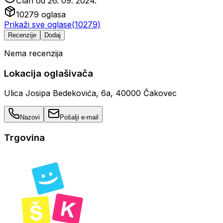
Član od
26. 09. 2024.
10279
oglasa
Prikaži sve oglase
(
10279
)
Recenzije
Dodaj
Nema recenzija
Lokacija oglašivača
Ulica Josipa Bedekovića, 6a, 40000 Čakovec
Nazovi
Pošalji e-mail
Trgovina