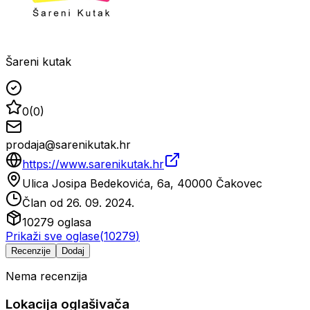
Šareni kutak
0
(
0
)
prodaja@sarenikutak.hr
https://www.sarenikutak.hr
Ulica Josipa Bedekovića, 6a, 40000 Čakovec
Član od
26. 09. 2024.
10279
oglasa
Prikaži sve oglase
(
10279
)
Recenzije
Dodaj
Nema recenzija
Lokacija oglašivača