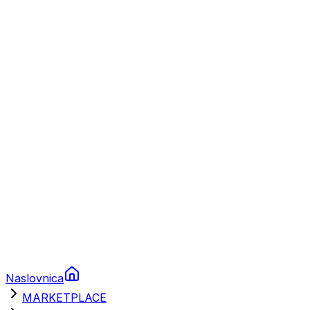
Plovila
Charter
Prikolice za plovila
Brodski rezervni dijelovi
Nautička oprema
Brodski motori
Turizam
Apartmani
Sobe
Kuće za odmor
Aranžmani
Naslovnica
MARKETPLACE