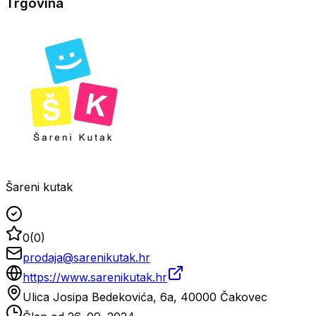
Trgovina
Šareni kutak
0
(
0
)
prodaja@sarenikutak.hr
https://www.sarenikutak.hr
Ulica Josipa Bedekovića, 6a, 40000 Čakovec