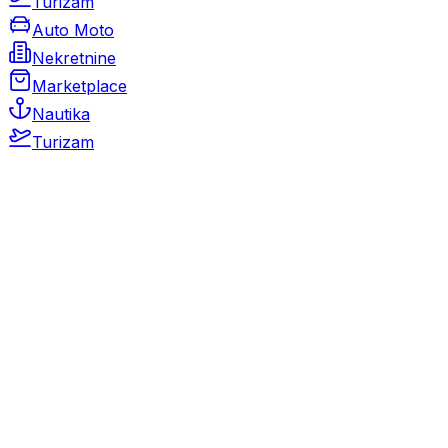
Turizam
Auto Moto
Nekretnine
Marketplace
Nautika
Turizam
Auto Moto
Rabljeni automobili
Novi automobili
Motocikli / motori
Gospodarska vozila
Rezervni dijelovi i oprema
Kamperi i kamp prikolice
Oldtimeri
Karambolirani automobili