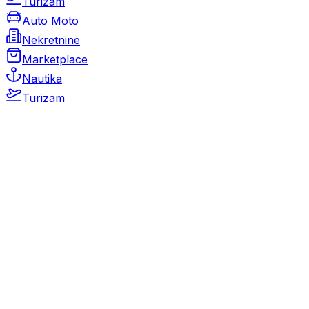
Turizam
Auto Moto
Nekretnine
Marketplace
Nautika
Turizam
Auto Moto
Rabljeni automobili
Novi automobili
Motocikli / motori
Gospodarska vozila
Rezervni dijelovi i oprema
Kamperi i kamp prikolice
Oldtimeri
Karambolirani automobili