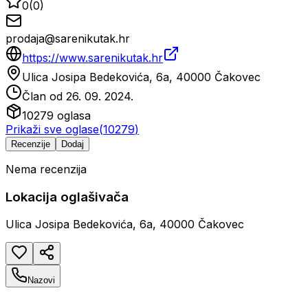
0
(
0
)
prodaja@sarenikutak.hr
https://www.sarenikutak.hr
Ulica Josipa Bedekovića, 6a, 40000 Čakovec
Član od
26. 09. 2024.
10279
oglasa
Prikaži sve oglase
(
10279
)
Recenzije
Dodaj
Nema recenzija
Lokacija oglašivača
Ulica Josipa Bedekovića, 6a, 40000 Čakovec
Nazovi