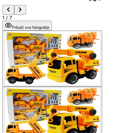
1
/
7
Prikaži sve fotografije