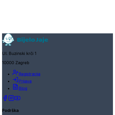
Ul. Buzinski krči 1
10000 Zagreb
Registracija
Prijava
Blog
Podrška