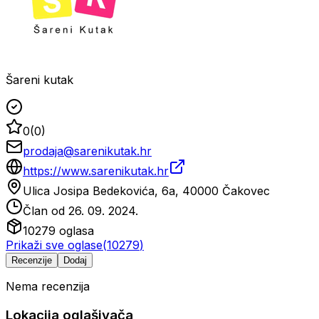
Šareni kutak
0
(
0
)
prodaja@sarenikutak.hr
https://www.sarenikutak.hr
Ulica Josipa Bedekovića, 6a, 40000 Čakovec
Član od
26. 09. 2024.
10279
oglasa
Prikaži sve oglase
(
10279
)
Recenzije
Dodaj
Nema recenzija
Lokacija oglašivača