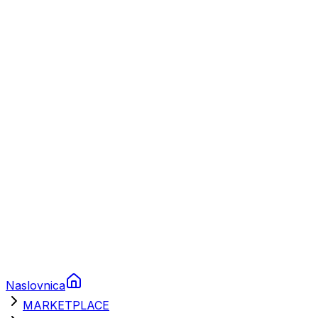
Plovila
Charter
Prikolice za plovila
Brodski rezervni dijelovi
Nautička oprema
Brodski motori
Turizam
Apartmani
Sobe
Kuće za odmor
Aranžmani
Naslovnica
MARKETPLACE