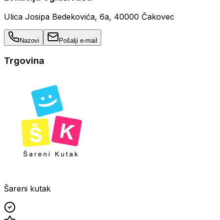
Ulica Josipa Bedekovića, 6a, 40000 Čakovec
Nazovi
Pošalji e-mail
Trgovina
Šareni kutak