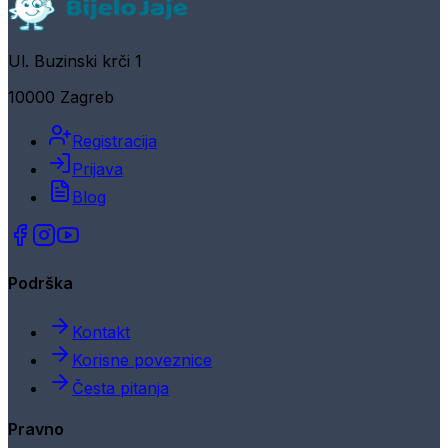
Ul. Buzinski krči 1
10000 Zagreb
Registracija
Prijava
Blog
Podrška
Kontakt
Korisne poveznice
Česta pitanja
Pravno