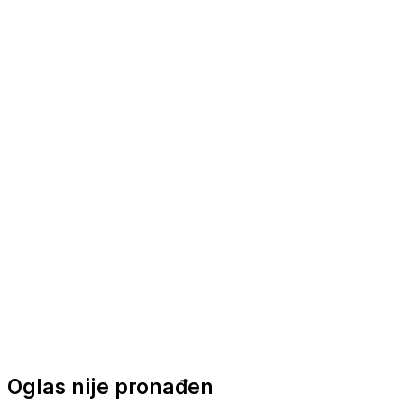
Nautička oprema
Brodski motori
Turizam
Apartmani
Sobe
Kuće za odmor
Aranžmani
Oglas nije pronađen