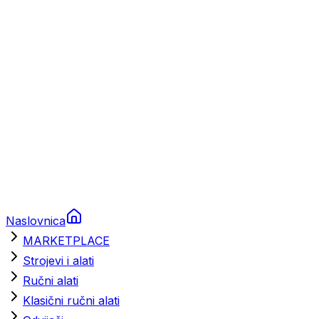
Brodski rezervni dijelovi
Nautička oprema
Brodski motori
Turizam
Apartmani
Sobe
Kuće za odmor
Aranžmani
Naslovnica
MARKETPLACE
Strojevi i alati
Ručni alati
Klasični ručni alati