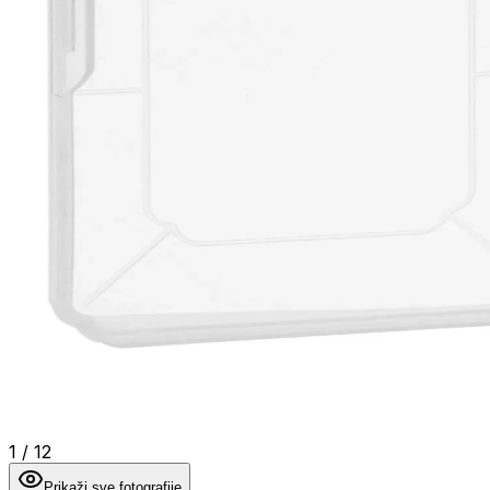
1
/
12
Prikaži sve fotografije