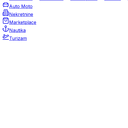
Auto Moto
Nekretnine
Marketplace
Nautika
Turizam
Auto Moto
Rabljeni automobili
Novi automobili
Motocikli / motori
Gospodarska vozila
Rezervni dijelovi i oprema
Kamperi i kamp prikolice
Oldtimeri
Karambolirani automobili