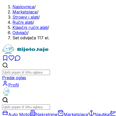
Naslovnica
/
Marketplace
/
Strojevi i alati
/
Ručni alati
/
Klasični ručni alati
/
Odvijači
/
Set odvijača 117 el.
Predaj oglas
Profil
Auto Moto
Nekretnine
Marketplace
Nautika