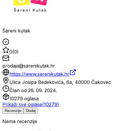
Šareni kutak
0
(
0
)
prodaja@sarenikutak.hr
https://www.sarenikutak.hr
Ulica Josipa Bedekovića, 6a, 40000 Čakovec
Član od
26. 09. 2024.
10279
oglasa
Prikaži sve oglase
(
10279
)
Recenzije
Dodaj
Nema recenzija