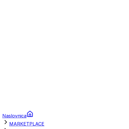
Plovila
Charter
Prikolice za plovila
Brodski rezervni dijelovi
Nautička oprema
Brodski motori
Turizam
Apartmani
Sobe
Kuće za odmor
Aranžmani
Naslovnica
MARKETPLACE