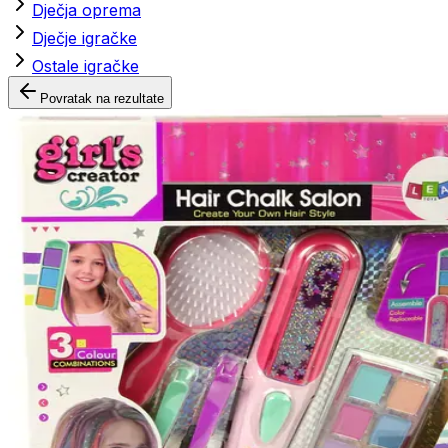
Dječja oprema
Dječje igračke
Ostale igračke
Povratak na rezultate