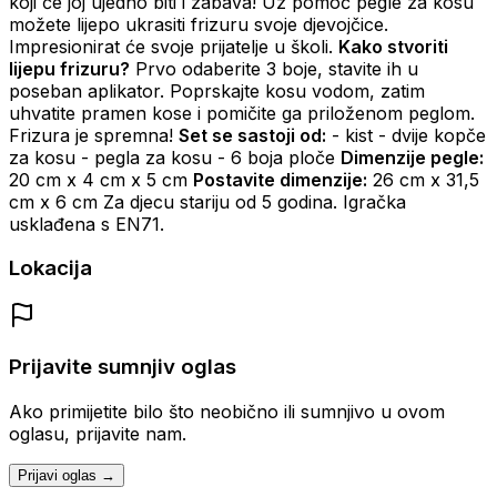
koji će joj ujedno biti i zabava! Uz pomoć pegle za kosu
možete lijepo ukrasiti frizuru svoje djevojčice.
Impresionirat će svoje prijatelje u školi.
Kako stvoriti
lijepu frizuru?
Prvo odaberite 3 boje, stavite ih u
poseban aplikator. Poprskajte kosu vodom, zatim
uhvatite pramen kose i pomičite ga priloženom peglom.
Frizura je spremna!
Set se sastoji od:
- kist - dvije kopče
za kosu - pegla za kosu - 6 boja ploče
Dimenzije pegle:
20 cm x 4 cm x 5 cm
Postavite dimenzije:
26 cm x 31,5
cm x 6 cm Za djecu stariju od 5 godina. Igračka
usklađena s EN71.
Lokacija
Prijavite sumnjiv oglas
Ako primijetite bilo što neobično ili sumnjivo u ovom
oglasu, prijavite nam.
Prijavi oglas →