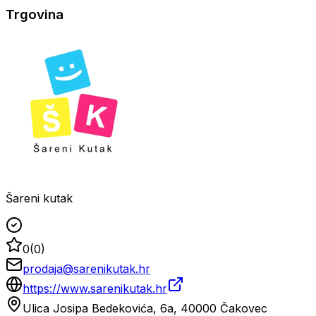
Trgovina
Šareni kutak
0
(
0
)
prodaja@sarenikutak.hr
https://www.sarenikutak.hr
Ulica Josipa Bedekovića, 6a, 40000 Čakovec