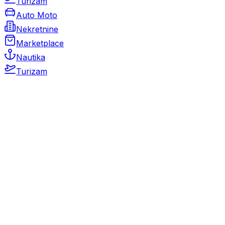
Turizam
Auto Moto
Nekretnine
Marketplace
Nautika
Turizam
Auto Moto
Rabljeni automobili
Novi automobili
Motocikli / motori
Gospodarska vozila
Rezervni dijelovi i oprema
Kamperi i kamp prikolice
Oldtimeri
Karambolirani automobili