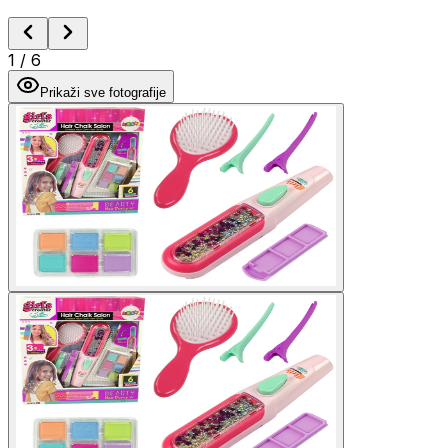
1
/
6
Prikaži sve fotografije