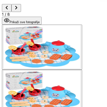
1
/
8
Prikaži sve fotografije