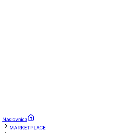
Plovila
Charter
Prikolice za plovila
Brodski rezervni dijelovi
Nautička oprema
Brodski motori
Turizam
Apartmani
Sobe
Kuće za odmor
Aranžmani
Naslovnica
MARKETPLACE