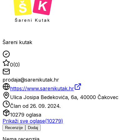
Šareni kutak
0
(
0
)
prodaja@sarenikutak.hr
https://www.sarenikutak.hr
Ulica Josipa Bedekovića, 6a, 40000 Čakovec
Član od
26. 09. 2024.
10279
oglasa
Prikaži sve oglase
(
10279
)
Recenzije
Dodaj
Nema recenzija