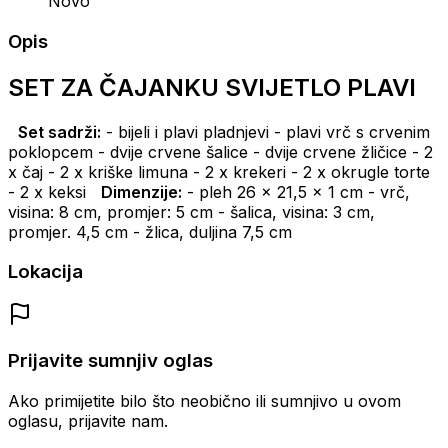
Novo
Opis
SET ZA ČAJANKU SVIJETLO PLAVI
Set sadrži:
- bijeli i plavi pladnjevi
- plavi vrč s crvenim
poklopcem
- dvije crvene šalice
- dvije crvene žličice
- 2
x čaj
- 2 x kriške limuna
- 2 x krekeri
- 2 x okrugle torte
- 2 x keksi
Dimenzije:
- pleh 26 x 21,5 x 1 cm
- vrč,
visina: 8 cm, promjer: 5 cm
- šalica, visina: 3 cm,
promjer.
4,5 cm
- žlica, duljina 7,5 cm
Lokacija
Prijavite sumnjiv oglas
Ako primijetite bilo što neobično ili sumnjivo u ovom
oglasu, prijavite nam.