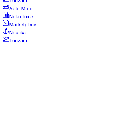
Turizam
Auto Moto
Nekretnine
Marketplace
Nautika
Turizam
Auto Moto
Rabljeni automobili
Novi automobili
Motocikli / motori
Gospodarska vozila
Rezervni dijelovi i oprema
Kamperi i kamp prikolice
Oldtimeri
Karambolirani automobili