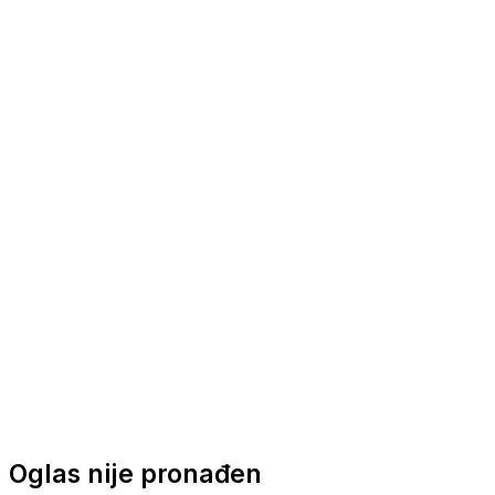
Nautička oprema
Brodski motori
Turizam
Apartmani
Sobe
Kuće za odmor
Aranžmani
Oglas nije pronađen