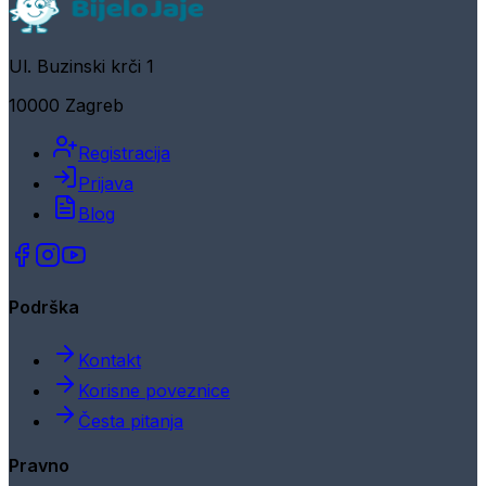
Ul. Buzinski krči 1
10000 Zagreb
Registracija
Prijava
Blog
Podrška
Kontakt
Korisne poveznice
Česta pitanja
Pravno