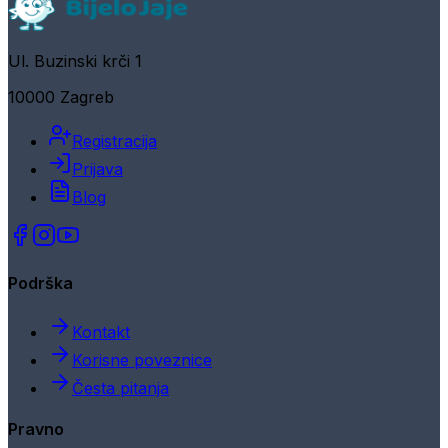
Ul. Buzinski krči 1
10000 Zagreb
Registracija
Prijava
Blog
Podrška
Kontakt
Korisne poveznice
Česta pitanja
Pravno