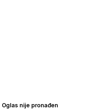
Nautička oprema
Brodski motori
Turizam
Apartmani
Sobe
Kuće za odmor
Aranžmani
Oglas nije pronađen