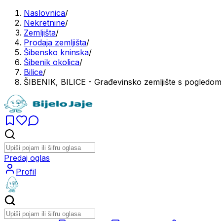
Naslovnica
/
Nekretnine
/
Zemljišta
/
Prodaja zemljišta
/
Šibensko kninska
/
Šibenik okolica
/
Bilice
/
ŠIBENIK, BILICE - Građevinsko zemljište s pogledo
Predaj oglas
Profil