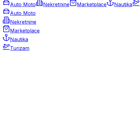
Auto Moto
Nekretnine
Marketplace
Nautika
Auto Moto
Nekretnine
Marketplace
Nautika
Turizam
Auto Moto
Rabljeni automobili
Novi automobili
Motocikli / motori
Gospodarska vozila
Rezervni dijelovi i oprema
Kamperi i kamp prikolice
Oldtimeri