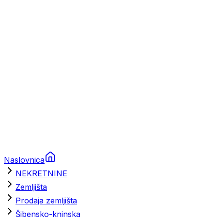
Prikolice za plovila
Brodski rezervni dijelovi
Nautička oprema
Brodski motori
Turizam
Apartmani
Sobe
Kuće za odmor
Aranžmani
Naslovnica
NEKRETNINE
Zemljišta
Prodaja zemljišta
Šibensko-kninska