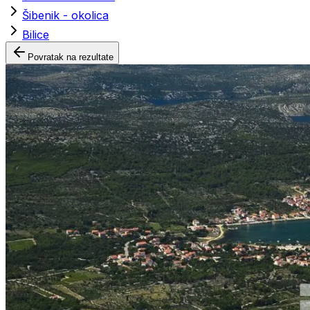
Šibenik - okolica
Bilice
Povratak na rezultate