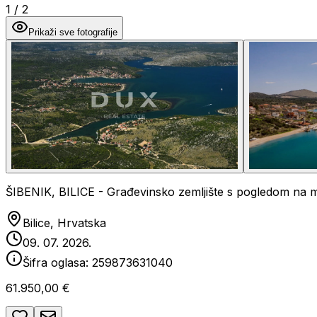
1
/
2
Prikaži sve fotografije
ŠIBENIK, BILICE - Građevinsko zemljište s pogledom na 
Bilice, Hrvatska
09. 07. 2026.
Šifra oglasa:
259873631040
61.950,00 €