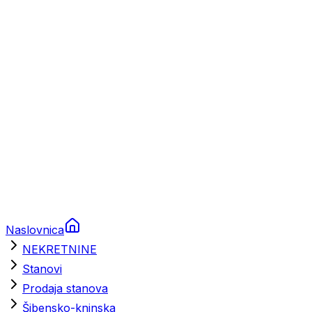
Prikolice za plovila
Brodski rezervni dijelovi
Nautička oprema
Brodski motori
Turizam
Apartmani
Sobe
Kuće za odmor
Aranžmani
Naslovnica
NEKRETNINE
Stanovi
Prodaja stanova
Šibensko-kninska