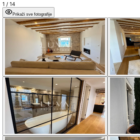
1
/
14
Prikaži sve fotografije