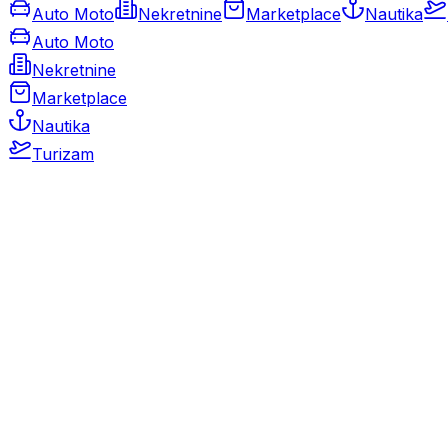
Auto Moto
Nekretnine
Marketplace
Nautika
Auto Moto
Nekretnine
Marketplace
Nautika
Turizam
Auto Moto
Rabljeni automobili
Novi automobili
Motocikli / motori
Gospodarska vozila
Rezervni dijelovi i oprema
Kamperi i kamp prikolice
Oldtimeri