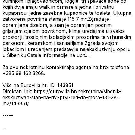
kuhinjom i blagovaonicom, loggie, tri spavaće sobe od
kojih dvije imaju walk in ormare a jedna i privatnu
kupaonicu, jedne zasebne kupaonice te toaleta. Ukupna
zatvorena površina stana je 115,7 m².Zgrada je
opremljena dizalom, a stan je opremljen podnim
grijanjem cijelom površinom, klima uređajima u svakoj
prostoriji, troslojnim izolacijskim prozorima te vrhunskim
parketom, keramikom i sanitarijama.Zgrada svojom
lokacijom i uređenjem predstavlja najekskluzivniju opciju
u Šibeniku.Ostale informacije na upit....
Za ovu nekretninu kontaktirajte agenta na broj telefona
+385 98 163 3268.
Više na Eurovilla.hr, ID: 143851
Direktan link: https://eurovilla.hr/nekretnina/sibenik-
ekskluzivan-stan-na-rivi-prvi-red-do-mora-131-28-
m2/143851/
-----
...