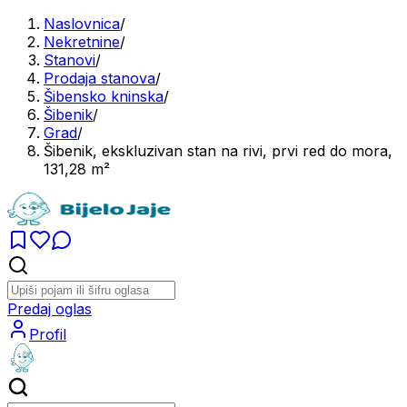
Naslovnica
/
Nekretnine
/
Stanovi
/
Prodaja stanova
/
Šibensko kninska
/
Šibenik
/
Grad
/
Šibenik, ekskluzivan stan na rivi, prvi red do mora,
131,28 m²
Predaj oglas
Profil