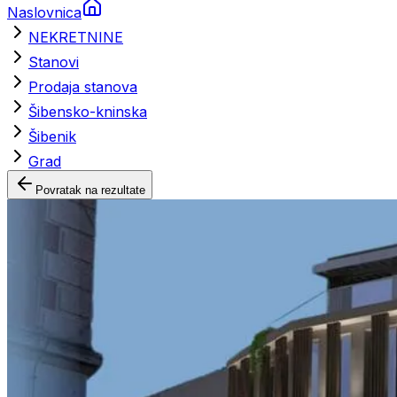
Naslovnica
NEKRETNINE
Stanovi
Prodaja stanova
Šibensko-kninska
Šibenik
Grad
Povratak na rezultate