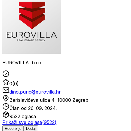
EUROVILLA d.o.o.
0
(
0
)
dino.puric@eurovilla.hr
Berislavićeva ulica 4, 10000 Zagreb
Član od
26. 09. 2024.
9522
oglasa
Prikaži sve oglase
(
9522
)
Recenzije
Dodaj