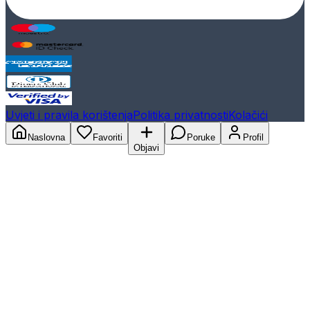
Uvjeti i pravila korištenja
Politika privatnosti
Kolačići
Naslovna
Favoriti
Poruke
Profil
Objavi