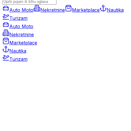
Auto Moto
Nekretnine
Marketplace
Nautika
Turizam
Auto Moto
Nekretnine
Marketplace
Nautika
Turizam
Auto Moto
Rabljeni automobili
Novi automobili
Motocikli / motori
Gospodarska vozila
Rezervni dijelovi i oprema
Kamperi i kamp prikolice