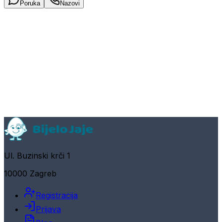
Poruka
Nazovi
Ul. Buzinski krči 1
10000 Zagreb
Registracija
Prijava