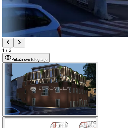
1
/
3
Prikaži sve fotografije