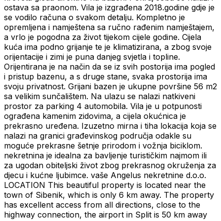
ostava sa praonom. Vila je izgrađena 2018.godine gdje je
se vodilo računa o svakom detalju. Kompletno je
opremljena i namještena sa ručno rađenim namještajem,
a vrlo je pogodna za život tijekom cijele godine. Cijela
kuća ima podno grijanje te je klimatizirana, a zbog svoje
orijentacije i zimi je puna danjeg svjetla i topline.
Orijentirana je na način da se iz svih postorija ima pogled
i pristup bazenu, a s druge stane, svaka prostorija ima
svoju privatnost. Grijani bazen je ukupne površine 56 m2
sa velikim sunčalištem. Na ulazu se nalazi natkiveni
prostor za parking 4 automobila. Vila je u potpunosti
ograđena kamenim zidovima, a cijela okućnica je
prekrasno uređena. Izuzetno mirna i tiha lokacija koja se
nalazi na granici građevinskog područja odakle su
moguće prekrasne šetnje prirodom i vožnja biciklom.
nekretnina je idealna za bavljenje turističkim najmom ili
za ugodan obiteljski život zbog prekrasnog okruženja za
djecu i kućne ljubimce. vaše Angelus nekretnine d.o.o.
LOCATION This beautiful property is located near the
town of Sibenik, which is only 6 km away. The property
has excellent access from all directions, close to the
highway connection, the airport in Split is 50 km away