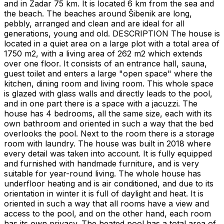
and in Zadar 75 km. It is located 6 km from the sea and
the beach. The beaches around Šibenik are long,
pebbly, arranged and clean and are ideal for all
generations, young and old. DESCRIPTION The house is
located in a quiet area on a large plot with a total area of
​​1750 m2, with a living area of ​​262 m2 which extends
over one floor. It consists of an entrance hall, sauna,
guest toilet and enters a large "open space" where the
kitchen, dining room and living room. This whole space
is glazed with glass walls and directly leads to the pool,
and in one part there is a space with a jacuzzi. The
house has 4 bedrooms, all the same size, each with its
own bathroom and oriented in such a way that the bed
overlooks the pool. Next to the room there is a storage
room with laundry. The house was built in 2018 where
every detail was taken into account. It is fully equipped
and furnished with handmade furniture, and is very
suitable for year-round living. The whole house has
underfloor heating and is air conditioned, and due to its
orientation in winter it is full of daylight and heat. It is
oriented in such a way that all rooms have a view and
access to the pool, and on the other hand, each room
has its own privacy. The heated pool has a total area of ​​