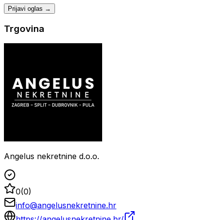
Prijavi oglas →
Trgovina
Angelus nekretnine d.o.o.
0
(
0
)
info@angelusnekretnine.hr
https://angelusnekretnine.hr/