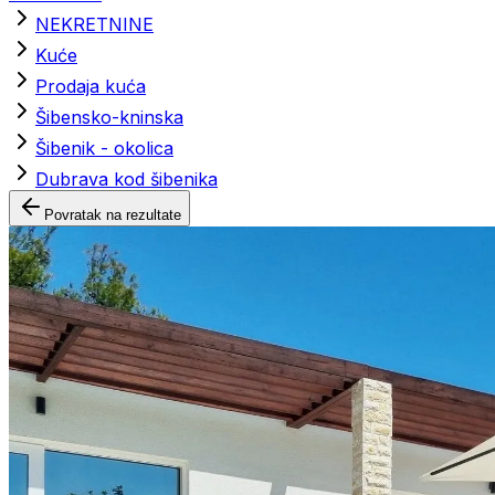
NEKRETNINE
Kuće
Prodaja kuća
Šibensko-kninska
Šibenik - okolica
Dubrava kod šibenika
Povratak na rezultate