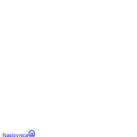
Nautika
Plovila
Charter
Prikolice za plovila
Brodski rezervni dijelovi
Nautička oprema
Brodski motori
Turizam
Apartmani
Sobe
Kuće za odmor
Aranžmani
Naslovnica