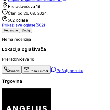
Preradovićeva 18
Član od
26. 09. 2024.
502
oglasa
Prikaži sve oglase
(
502
)
Recenzije
Dodaj
Nema recenzija
Lokacija oglašivača
Preradovićeva 18
Pošalji poruku
Nazovi
Pošalji e-mail
Trgovina