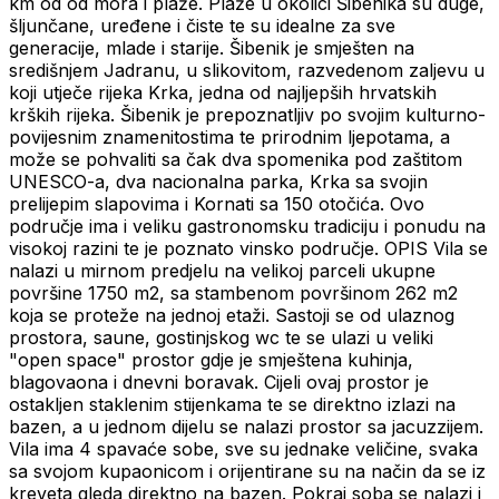
km od od mora i plaže. Plaže u okolici Šibenika su duge,
šljunčane, uređene i čiste te su idealne za sve
generacije, mlade i starije. Šibenik je smješten na
središnjem Jadranu, u slikovitom, razvedenom zaljevu u
koji utječe rijeka Krka, jedna od najljepših hrvatskih
krških rijeka. Šibenik je prepoznatljiv po svojim kulturno-
povijesnim znamenitostima te prirodnim ljepotama, a
može se pohvaliti sa čak dva spomenika pod zaštitom
UNESCO-a, dva nacionalna parka, Krka sa svojin
prelijepim slapovima i Kornati sa 150 otočića. Ovo
područje ima i veliku gastronomsku tradiciju i ponudu na
visokoj razini te je poznato vinsko područje. OPIS Vila se
nalazi u mirnom predjelu na velikoj parceli ukupne
površine 1750 m2, sa stambenom površinom 262 m2
koja se proteže na jednoj etaži. Sastoji se od ulaznog
prostora, saune, gostinjskog wc te se ulazi u veliki
"open space" prostor gdje je smještena kuhinja,
blagovaona i dnevni boravak. Cijeli ovaj prostor je
ostakljen staklenim stijenkama te se direktno izlazi na
bazen, a u jednom dijelu se nalazi prostor sa jacuzzijem.
Vila ima 4 spavaće sobe, sve su jednake veličine, svaka
sa svojom kupaonicom i orijentirane su na način da se iz
kreveta gleda direktno na bazen. Pokraj soba se nalazi i