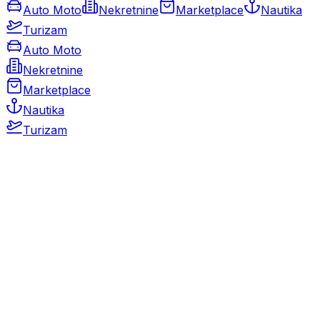
Auto Moto
Nekretnine
Marketplace
Nautika
Turizam
Auto Moto
Nekretnine
Marketplace
Nautika
Turizam
Auto Moto
Rabljeni automobili
Novi automobili
Motocikli / motori
Gospodarska vozila
Rezervni dijelovi i oprema
Kamperi i kamp prikolice