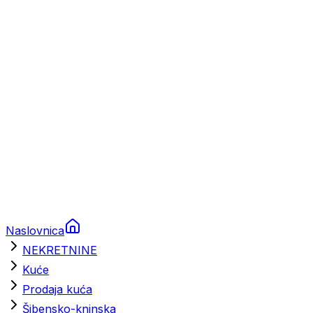
Prikolice za plovila
Brodski rezervni dijelovi
Nautička oprema
Brodski motori
Turizam
Apartmani
Sobe
Kuće za odmor
Aranžmani
Naslovnica
NEKRETNINE
Kuće
Prodaja kuća
Šibensko-kninska