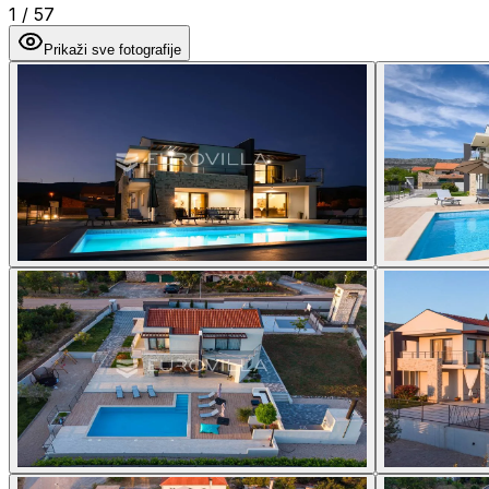
1
/
57
Prikaži sve fotografije