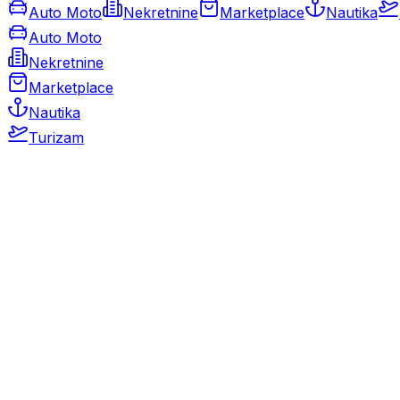
Auto Moto
Nekretnine
Marketplace
Nautika
Auto Moto
Nekretnine
Marketplace
Nautika
Turizam
Auto Moto
Rabljeni automobili
Novi automobili
Motocikli / motori
Gospodarska vozila
Rezervni dijelovi i oprema
Kamperi i kamp prikolice
Oldtimeri