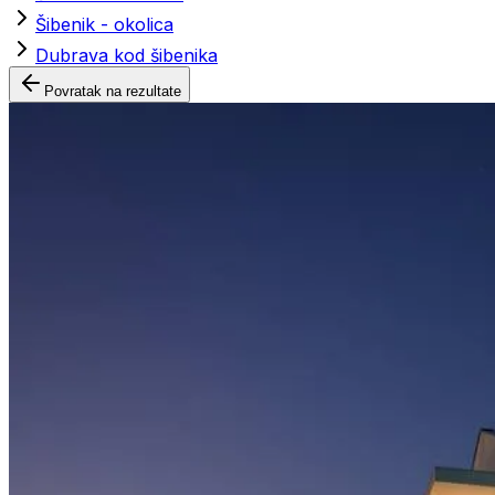
Šibenik - okolica
Dubrava kod šibenika
Povratak na rezultate