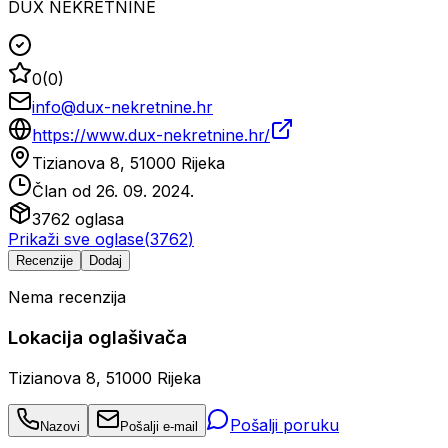
DUX NEKRETNINE
0
(
0
)
info@dux-nekretnine.hr
https://www.dux-nekretnine.hr/
Tizianova 8, 51000 Rijeka
Član od
26. 09. 2024.
3762
oglasa
Prikaži sve oglase
(
3762
)
Recenzije
Dodaj
Nema recenzija
Lokacija oglašivača
Tizianova 8, 51000 Rijeka
Pošalji poruku
Nazovi
Pošalji e-mail