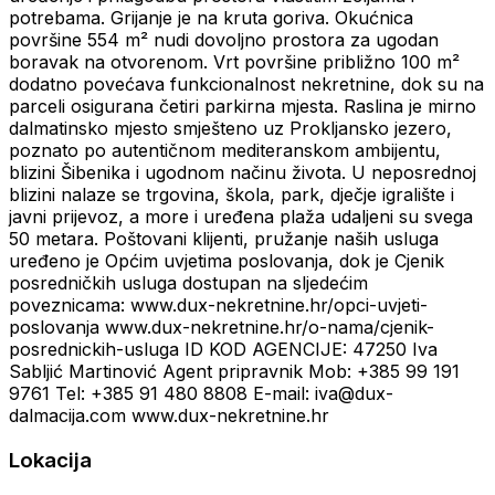
potrebama. Grijanje je na kruta goriva. Okućnica
površine 554 m² nudi dovoljno prostora za ugodan
boravak na otvorenom. Vrt površine približno 100 m²
dodatno povećava funkcionalnost nekretnine, dok su na
parceli osigurana četiri parkirna mjesta. Raslina je mirno
dalmatinsko mjesto smješteno uz Prokljansko jezero,
poznato po autentičnom mediteranskom ambijentu,
blizini Šibenika i ugodnom načinu života. U neposrednoj
blizini nalaze se trgovina, škola, park, dječje igralište i
javni prijevoz, a more i uređena plaža udaljeni su svega
50 metara. Poštovani klijenti, pružanje naših usluga
uređeno je Općim uvjetima poslovanja, dok je Cjenik
posredničkih usluga dostupan na sljedećim
poveznicama: www.dux-nekretnine.hr/opci-uvjeti-
poslovanja www.dux-nekretnine.hr/o-nama/cjenik-
posrednickih-usluga ID KOD AGENCIJE: 47250 Iva
Sabljić Martinović Agent pripravnik Mob: +385 99 191
9761 Tel: +385 91 480 8808 E-mail: iva@dux-
dalmacija.com www.dux-nekretnine.hr
Lokacija