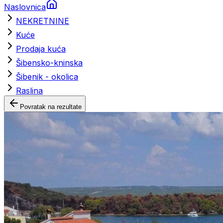
Naslovnica
NEKRETNINE
Kuće
Prodaja kuća
Šibensko-kninska
Šibenik - okolica
Raslina
Povratak na rezultate