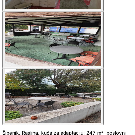
Šibenik, Raslina, kuća za adaptaciju, 247 m², poslovni