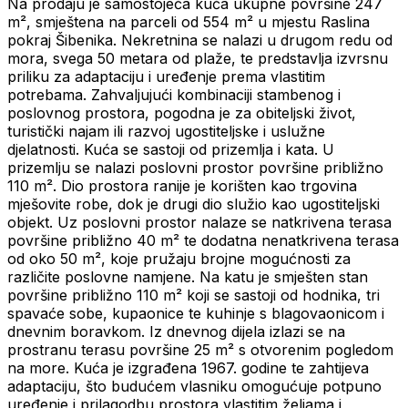
Na prodaju je samostojeća kuća ukupne površine 247
m², smještena na parceli od 554 m² u mjestu Raslina
pokraj Šibenika. Nekretnina se nalazi u drugom redu od
mora, svega 50 metara od plaže, te predstavlja izvrsnu
priliku za adaptaciju i uređenje prema vlastitim
potrebama. Zahvaljujući kombinaciji stambenog i
poslovnog prostora, pogodna je za obiteljski život,
turistički najam ili razvoj ugostiteljske i uslužne
djelatnosti. Kuća se sastoji od prizemlja i kata. U
prizemlju se nalazi poslovni prostor površine približno
110 m². Dio prostora ranije je korišten kao trgovina
mješovite robe, dok je drugi dio služio kao ugostiteljski
objekt. Uz poslovni prostor nalaze se natkrivena terasa
površine približno 40 m² te dodatna nenatkrivena terasa
od oko 50 m², koje pružaju brojne mogućnosti za
različite poslovne namjene. Na katu je smješten stan
površine približno 110 m² koji se sastoji od hodnika, tri
spavaće sobe, kupaonice te kuhinje s blagovaonicom i
dnevnim boravkom. Iz dnevnog dijela izlazi se na
prostranu terasu površine 25 m² s otvorenim pogledom
na more. Kuća je izgrađena 1967. godine te zahtijeva
adaptaciju, što budućem vlasniku omogućuje potpuno
uređenje i prilagodbu prostora vlastitim željama i