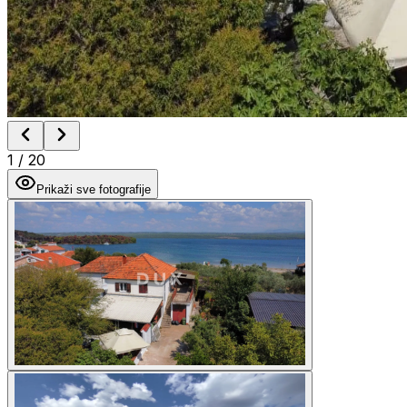
1
/
20
Prikaži sve fotografije