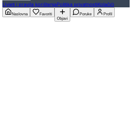
Uvjeti i pravila korištenja
Politika privatnosti
Kolačići
Naslovna
Favoriti
Poruke
Profil
Objavi