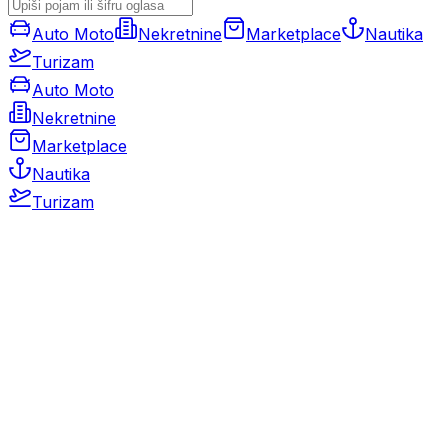
Auto Moto
Nekretnine
Marketplace
Nautika
Turizam
Auto Moto
Nekretnine
Marketplace
Nautika
Turizam
Auto Moto
Rabljeni automobili
Novi automobili
Motocikli / motori
Gospodarska vozila
Rezervni dijelovi i oprema
Kamperi i kamp prikolice