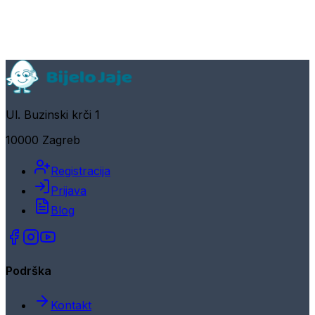
Ul. Buzinski krči 1
10000 Zagreb
Registracija
Prijava
Blog
Podrška
Kontakt