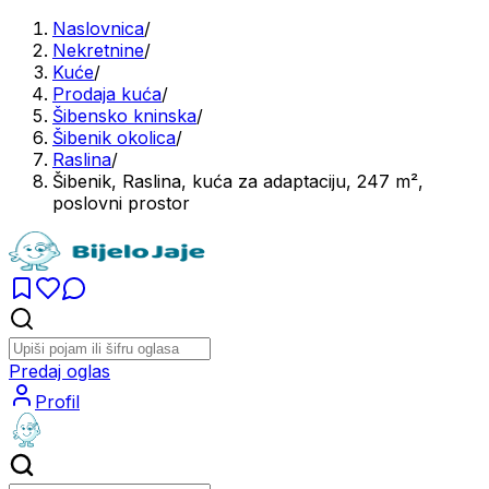
Naslovnica
/
Nekretnine
/
Kuće
/
Prodaja kuća
/
Šibensko kninska
/
Šibenik okolica
/
Raslina
/
Šibenik, Raslina, kuća za adaptaciju, 247 m²,
poslovni prostor
Predaj oglas
Profil