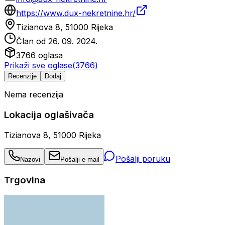
https://www.dux-nekretnine.hr/
Tizianova 8, 51000 Rijeka
Član od
26. 09. 2024.
3766
oglasa
Prikaži sve oglase
(
3766
)
Recenzije
Dodaj
Nema recenzija
Lokacija oglašivača
Tizianova 8, 51000 Rijeka
Pošalji poruku
Nazovi
Pošalji e-mail
Trgovina