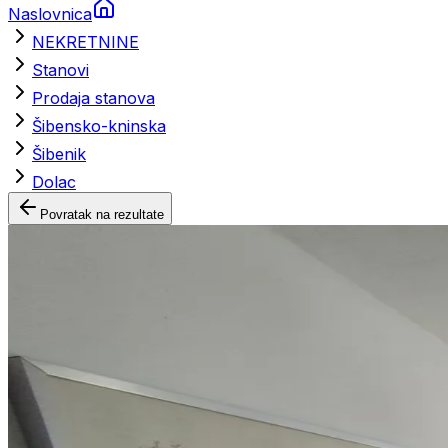
Naslovnica
NEKRETNINE
Stanovi
Prodaja stanova
Šibensko-kninska
Šibenik
Dolac
Povratak na rezultate