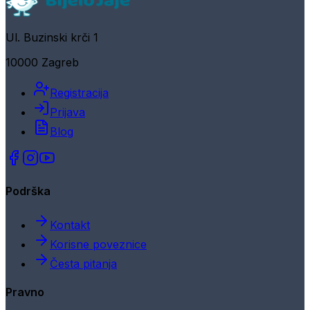
Ul. Buzinski krči 1
10000 Zagreb
Registracija
Prijava
Blog
Podrška
Kontakt
Korisne poveznice
Česta pitanja
Pravno