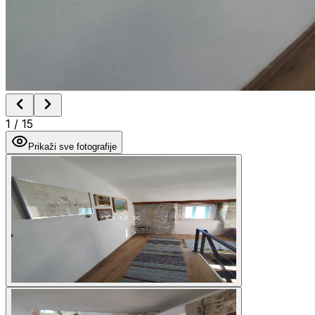
1
/
15
Prikaži sve fotografije