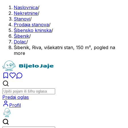
Naslovnica
/
Nekretnine
/
Stanovi
/
Prodaja stanova
/
Šibensko kninska
/
Šibenik
/
Dolac
/
Šibenik, Riva, višekatni stan, 150 m², pogled na
more
Predaj oglas
Profil