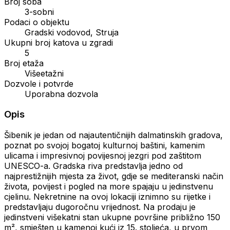
Broj soba
3-sobni
Podaci o objektu
Gradski vodovod, Struja
Ukupni broj katova u zgradi
5
Broj etaža
Višeetažni
Dozvole i potvrde
Uporabna dozvola
Opis
Šibenik je jedan od najautentičnijih dalmatinskih gradova,
poznat po svojoj bogatoj kulturnoj baštini, kamenim
ulicama i impresivnoj povijesnoj jezgri pod zaštitom
UNESCO-a. Gradska riva predstavlja jedno od
najprestižnijih mjesta za život, gdje se mediteranski način
života, povijest i pogled na more spajaju u jedinstvenu
cjelinu. Nekretnine na ovoj lokaciji iznimno su rijetke i
predstavljaju dugoročnu vrijednost. Na prodaju je
jedinstveni višekatni stan ukupne površine približno 150
m², smješten u kamenoj kući iz 15. stoljeća, u prvom