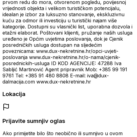
prvom redu do mora, otvorenom pogledu, povijesnoj
vrijednosti objekta i velikom turističkom potencijalu,
idealan je izbor za luksuzno stanovanje, ekskluzivnu
kuću za odmor ili investiciju u turistički najam više
kategorije. Dostupni su vlasnički list, uporabna dozvola i
etažni elaborat. Poštovani klijenti, pružanje naših usluga
uređeno je Općim uvjetima poslovanja, dok je Cjenik
posredničkih usluga dostupan na sljedećim
poveznicama: www.dux-nekretnine.hr/opci-uvjeti-
poslovanja www.dux-nekretnine.hr/o-nama/cjenik-
posrednickih-usluga ID KOD AGENCIJE: 47288 Iva
Sabljić Martinović Agent pripravnik Mob: +385 99 191
9761 Tel: +385 91 480 8808 E-mail: iva@dux-
dalmacija.com www.dux-nekretnine.hr
Lokacija
Prijavite sumnjiv oglas
Ako primijetite bilo što neobično ili sumnjivo u ovom