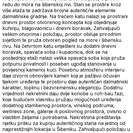
redu do mora na šibenskoj rivi. Stan se prostire kroz
više etaža te zadržava brojne autentične elemente
dalmatinske gradnje. Na trećem katu nalazi se prostrani
dnevni prostor otvorenog koncepta koji objedinjuje
kuhinju, blagovaonicu i dnevni boravak. Zahvaljujući
velikim otvorima i položaju, prostor obiluje prirodnim
svjetlom te pruža otvoren pogled na more i šibensku
rivu. Na četvrtom katu smješteni su dodatni dnevni
boravak, spavaća soba i kupaonica, dok se na
posljednjoj etaži nalazi velika spavaća soba koja pruža
potpunu privatnost i poseban ugođaj stanovanja u
povijesnoj kamenoj kući. Posebnu atmosferu interijeru
daje izvorni obnovljeni kamen koji je pažljivo očuvan
tijekom uređenja te prostoru daje autentičan dalmatinski
karakter, toplinu i bezvremensku eleganciju. Dodatnu
vrijednost nekretnini daju dvije konobe u roh-bau fazi,
koje budućem vlasniku pružaju mogućnost uređenja
dodatnog stambenog prostora, vinskog podruma,
wellness zone, galerije ili poslovnog prostora, ovisno o
vlastitim željama i potrebama. Nekretnina predstavlja
rijetku priliku za kupnju autentičnog stana na jednoj od
najprestižnijih lokacija u Šibeniku. Zahvaljujući položaju u