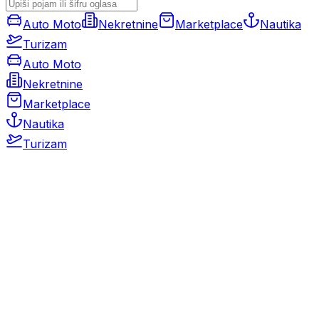
Auto Moto
Nekretnine
Marketplace
Nautika
Turizam
Auto Moto
Nekretnine
Marketplace
Nautika
Turizam
Auto Moto
Rabljeni automobili
Novi automobili
Motocikli / motori
Gospodarska vozila
Rezervni dijelovi i oprema
Kamperi i kamp prikolice