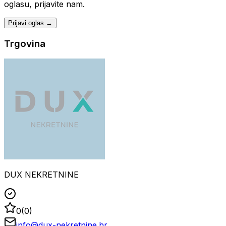
oglasu, prijavite nam.
Prijavi oglas →
Trgovina
DUX NEKRETNINE
0
(
0
)
info@dux-nekretnine.hr