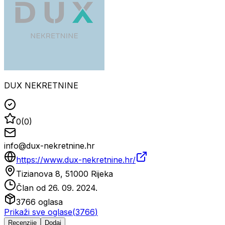
DUX NEKRETNINE
0
(
0
)
info@dux-nekretnine.hr
https://www.dux-nekretnine.hr/
Tizianova 8, 51000 Rijeka
Član od
26. 09. 2024.
3766
oglasa
Prikaži sve oglase
(
3766
)
Recenzije
Dodaj