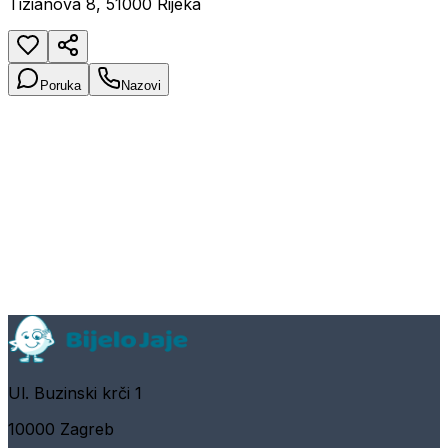
Tizianova 8, 51000 Rijeka
Poruka
Nazovi
Ul. Buzinski krči 1
10000 Zagreb