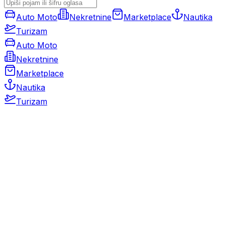
Auto Moto
Nekretnine
Marketplace
Nautika
Turizam
Auto Moto
Nekretnine
Marketplace
Nautika
Turizam
Auto Moto
Rabljeni automobili
Novi automobili
Motocikli / motori
Gospodarska vozila
Rezervni dijelovi i oprema
Kamperi i kamp prikolice