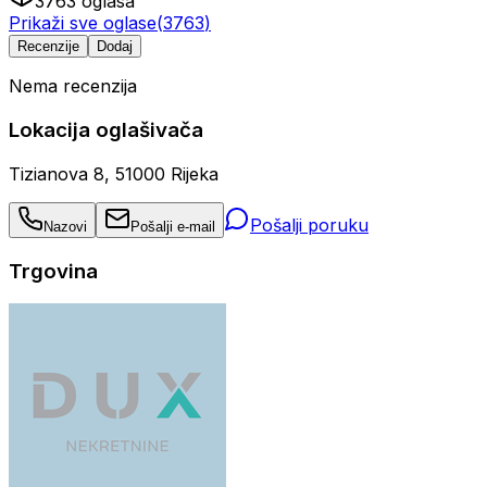
3763
oglasa
Prikaži sve oglase
(
3763
)
Recenzije
Dodaj
Nema recenzija
Lokacija oglašivača
Tizianova 8, 51000 Rijeka
Pošalji poruku
Nazovi
Pošalji e-mail
Trgovina