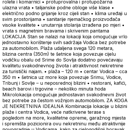
rolete i komarnici • protuprovalna i protupožarna
ulazna vrata • talijanske podne obloge više klase •
električno podno grijanje kroz cijeli stan • klima uređaji u
svim prostorijama • sanitarije njemačkog proizvođača
visoke kvalitete • unutarnja stolarija izrađena po mjeri •
vrata s magnetnim bravama i skrivenim pantama
LOKACIJA Stan se nalazi na lokaciji koja omogućuje vrlo
jednostavno korištenje svih sadržaja Vodica bez potrebe
za automobilom. Plaža udaljena svega 120 metara,
blizina centra (350m) te šetnice koja povezuje cijelu
vodičku obalu od Srime do Sovlja dodatno povećavaju
kvalitetu svakodnevnog života i atraktivnost nekretnine
za turistički najam. • plaža – 120 m • centar Vodica – cca
350 m • šetnica uz more koja povezuje Srimu, Vodice,
Tribunj i Sovlje – u neposrednoj blizini • restorani, kafići,
beach barovi i trgovine – nekoliko minuta hoda
Mikrolokacija omogućuje jednostavan svakodnevni život
bez potrebe za čestom vožnjom automobilom. ZA KOGA
JE NEKRETNINA IDEALNA Kombinacija lokacije u blizini
plaže i centra Vodica, veće natkrivene terase s
pogledom na more, kvalitetne opreme, garažnog mjesta
i spremišta pozicionira ovu nekretninu među atraktivnije
novogradnje u Vodicama, kako za cjelogodišnji boravak,