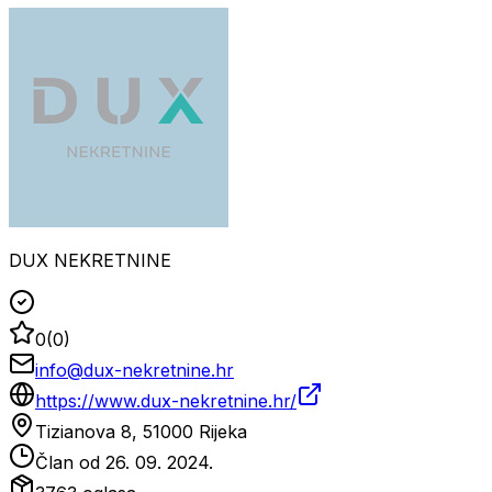
DUX NEKRETNINE
0
(
0
)
info@dux-nekretnine.hr
https://www.dux-nekretnine.hr/
Tizianova 8, 51000 Rijeka
Član od
26. 09. 2024.