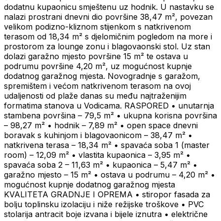
dodatnu kupaonicu smještenu uz hodnik. U nastavku se
nalazi prostrani dnevni dio površine 38,47 m², povezan
velikom podizno-kliznom stijenkom s natkrivenom
terasom od 18,34 m² s djelomičnim pogledom na more i
prostorom za lounge zonu i blagovaonski stol. Uz stan
dolazi garažno mjesto površine 15 m² te ostava u
podrumu površine 4,20 m², uz mogućnost kupnje
dodatnog garažnog mjesta. Novogradnje s garažom,
spremištem i većom natkrivenom terasom na ovoj
udaljenosti od plaže danas su među najtraženijim
formatima stanova u Vodicama. RASPORED • unutarnja
stambena površina – 79,5 m² • ukupna korisna površina
– 98,27 m² • hodnik – 7,89 m² • open space dnevni
boravak s kuhinjom i blagovaonicom – 38,47 m² •
natkrivena terasa – 18,34 m² • spavaća soba 1 (master
room) – 12,09 m² • vlastita kupaonica – 3,95 m² •
spavaća soba 2 – 11,63 m² • kupaonica – 5,47 m² •
garažno mjesto – 15 m² • ostava u podrumu – 4,20 m² •
mogućnost kupnje dodatnog garažnog mjesta
KVALITETA GRADNJE I OPREMA • stiropor fasada za
bolju toplinsku izolaciju i niže režijske troškove • PVC
stolarija antracit boje izvana i bijele iznutra • električne