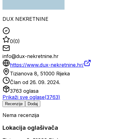
DUX NEKRETNINE
0
(
0
)
info@dux-nekretnine.hr
https://www.dux-nekretnine.hr/
Tizianova 8, 51000 Rijeka
Član od
26. 09. 2024.
3763
oglasa
Prikaži sve oglase
(
3763
)
Recenzije
Dodaj
Nema recenzija
Lokacija oglašivača