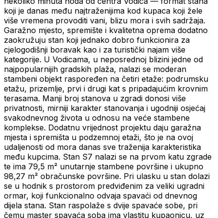
nekoliko minuta hoda od centra Vodica — format stana
koji je danas među najtraženijima kod kupaca koji žele
više vremena provoditi vani, blizu mora i svih sadržaja.
Garažno mjesto, spremište i kvalitetna oprema dodatno
zaokružuju stan koji jednako dobro funkcionira za
cjelogodišnji boravak kao i za turistički najam više
kategorije. U Vodicama, u neposrednoj blizini jedne od
najpopularnijih gradskih plaža, nalazi se moderan
stambeni objekt raspoređen na četiri etaže: podrumsku
etažu, prizemlje, prvi i drugi kat s pripadajućim krovnim
terasama. Manji broj stanova u zgradi donosi više
privatnosti, mirniji karakter stanovanja i ugodniji osjećaj
svakodnevnog života u odnosu na veće stambene
komplekse. Dodatnu vrijednost projektu daju garažna
mjesta i spremišta u podzemnoj etaži, što je na ovoj
udaljenosti od mora danas sve traženija karakteristika
među kupcima. Stan S7 nalazi se na prvom katu zgrade
te ima 79,5 m² unutarnje stambene površine i ukupno
98,27 m² obračunske površine. Pri ulasku u stan dolazi
se u hodnik s prostorom predviđenim za veliki ugradni
ormar, koji funkcionalno odvaja spavaći od dnevnog
dijela stana. Stan raspolaže s dvije spavaće sobe, pri
čemu master spavaća soba ima vlastitu kupaonicu, uz