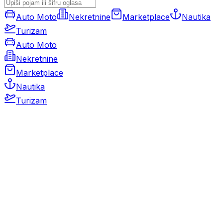
Auto Moto
Nekretnine
Marketplace
Nautika
Turizam
Auto Moto
Nekretnine
Marketplace
Nautika
Turizam
Auto Moto
Rabljeni automobili
Novi automobili
Motocikli / motori
Gospodarska vozila
Rezervni dijelovi i oprema
Kamperi i kamp prikolice