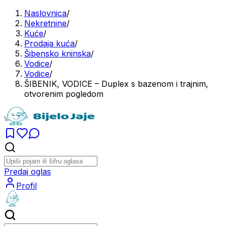
Naslovnica
/
Nekretnine
/
Kuće
/
Prodaja kuća
/
Šibensko kninska
/
Vodice
/
Vodice
/
ŠIBENIK, VODICE – Duplex s bazenom i trajnim,
otvorenim pogledom
Predaj oglas
Profil