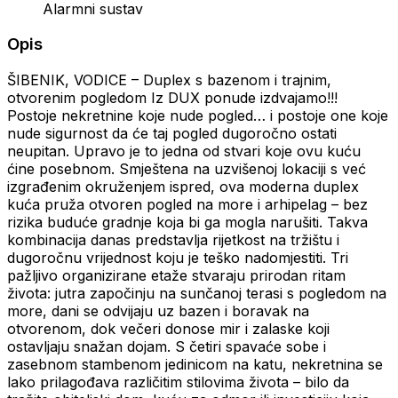
Alarmni sustav
Opis
ŠIBENIK, VODICE – Duplex s bazenom i trajnim,
otvorenim pogledom Iz DUX ponude izdvajamo!!!
Postoje nekretnine koje nude pogled… i postoje one koje
nude sigurnost da će taj pogled dugoročno ostati
neupitan. Upravo je to jedna od stvari koje ovu kuću
ćine posebnom. Smještena na uzvišenoj lokaciji s već
izgrađenim okruženjem ispred, ova moderna duplex
kuća pruža otvoren pogled na more i arhipelag – bez
rizika buduće gradnje koja bi ga mogla narušiti. Takva
kombinacija danas predstavlja rijetkost na tržištu i
dugoročnu vrijednost koju je teško nadomjestiti. Tri
pažljivo organizirane etaže stvaraju prirodan ritam
života: jutra započinju na sunčanoj terasi s pogledom na
more, dani se odvijaju uz bazen i boravak na
otvorenom, dok večeri donose mir i zalaske koji
ostavljaju snažan dojam. S četiri spavaće sobe i
zasebnom stambenom jedinicom na katu, nekretnina se
lako prilagođava različitim stilovima života – bilo da