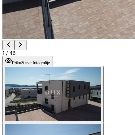
1
/
46
Prikaži sve fotografije