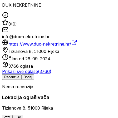
DUX NEKRETNINE
0
(
0
)
info@dux-nekretnine.hr
https://www.dux-nekretnine.hr/
Tizianova 8, 51000 Rijeka
Član od
26. 09. 2024.
3766
oglasa
Prikaži sve oglase
(
3766
)
Recenzije
Dodaj
Nema recenzija
Lokacija oglašivača
Tizianova 8, 51000 Rijeka