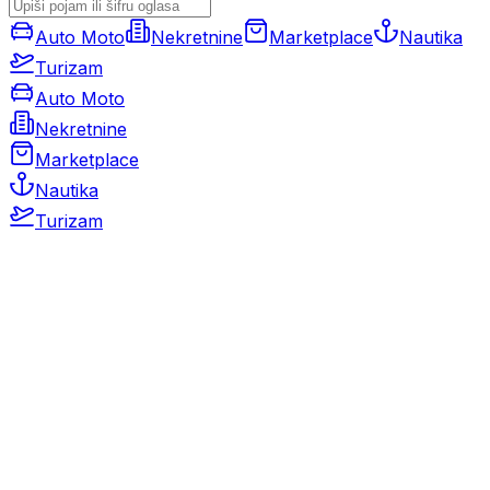
Auto Moto
Nekretnine
Marketplace
Nautika
Turizam
Auto Moto
Nekretnine
Marketplace
Nautika
Turizam
Auto Moto
Rabljeni automobili
Novi automobili
Motocikli / motori
Gospodarska vozila
Rezervni dijelovi i oprema
Kamperi i kamp prikolice