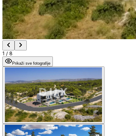
1
/
8
Prikaži sve fotografije