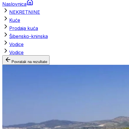
Naslovnica
NEKRETNINE
Kuće
Prodaja kuća
Šibensko-kninska
Vodice
Vodice
Povratak na rezultate