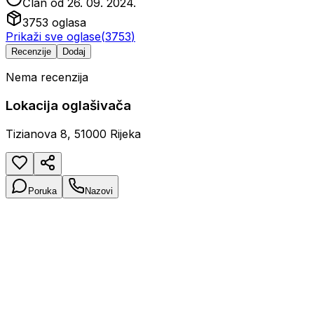
Član od
26. 09. 2024.
3753
oglasa
Prikaži sve oglase
(
3753
)
Recenzije
Dodaj
Nema recenzija
Lokacija oglašivača
Tizianova 8, 51000 Rijeka
Poruka
Nazovi