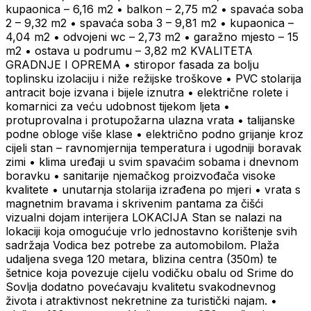
kupaonica – 6,16 m2 • balkon – 2,75 m2 • spavaća soba
2 – 9,32 m2 • spavaća soba 3 – 9,81 m2 • kupaonica –
4,04 m2 • odvojeni wc – 2,73 m2 • garažno mjesto – 15
m2 • ostava u podrumu – 3,82 m2 KVALITETA
GRADNJE I OPREMA • stiropor fasada za bolju
toplinsku izolaciju i niže režijske troškove • PVC stolarija
antracit boje izvana i bijele iznutra • električne rolete i
komarnici za veću udobnost tijekom ljeta •
protuprovalna i protupožarna ulazna vrata • talijanske
podne obloge više klase • električno podno grijanje kroz
cijeli stan – ravnomjernija temperatura i ugodniji boravak
zimi • klima uređaji u svim spavaćim sobama i dnevnom
boravku • sanitarije njemačkog proizvođača visoke
kvalitete • unutarnja stolarija izrađena po mjeri • vrata s
magnetnim bravama i skrivenim pantama za čišći
vizualni dojam interijera LOKACIJA Stan se nalazi na
lokaciji koja omogućuje vrlo jednostavno korištenje svih
sadržaja Vodica bez potrebe za automobilom. Plaža
udaljena svega 120 metara, blizina centra (350m) te
šetnice koja povezuje cijelu vodičku obalu od Srime do
Sovlja dodatno povećavaju kvalitetu svakodnevnog
života i atraktivnost nekretnine za turistički najam. •