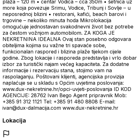
plaža – 120 m • centar Vodica – cca 350m • šetnica uz
more koja povezuje Srimu, Vodice, Tribunj i Sovlje – u
neposrednoj blizini • restorani, kafići, beach barovi i
trgovine – nekoliko minuta hoda Mikrolokacija
omogućuje jednostavan svakodnevni život bez potrebe
za čestom vožnjom automobilom. ZA KOGA JE
NEKRETNINA IDEALNA Ovaj stan posebno odgovara
obiteljima kojima su važne tri spavaće sobe,
funkcionalan raspored i blizina plaže tijekom cijele
godine. Zbog lokacije i rasporeda predstavlja i vrlo dobar
izbor za turistički najam većeg kapaciteta. Za dodatne
informacije i rezervaciju stana, stojimo vam na
raspolaganju. Poštovani klijenti, agencijska provizija
naplaćuje se u skladu s Općim uvjetima poslovanja:
www.dux-nekretnine.hr/opci-uvjeti-poslovanja ID KOD
AGENCIJE: 28762 Ivan Bego Agent pripravnik Mob:
+385 91 312 1121 Tel: +385 91 480 8808 E-mail:
ivan@dux-dalmacija.com www.dux-nekretnine.hr
Lokacija