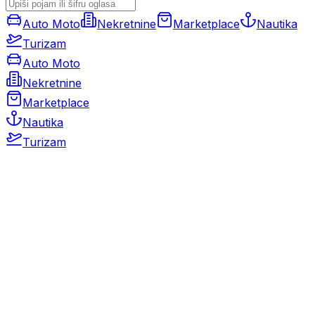
Auto Moto
Nekretnine
Marketplace
Nautika
Turizam
Auto Moto
Nekretnine
Marketplace
Nautika
Turizam
Auto Moto
Rabljeni automobili
Novi automobili
Motocikli / motori
Gospodarska vozila
Rezervni dijelovi i oprema
Kamperi i kamp prikolice