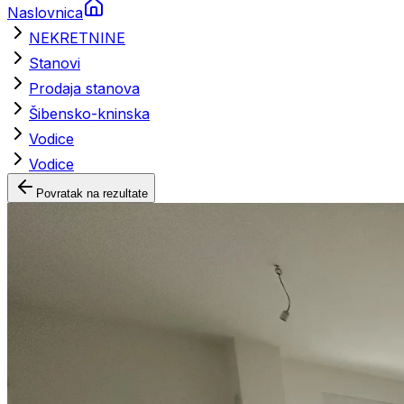
Naslovnica
NEKRETNINE
Stanovi
Prodaja stanova
Šibensko-kninska
Vodice
Vodice
Povratak na rezultate