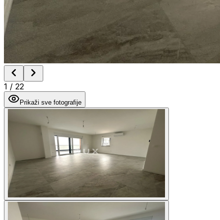
1
/
22
Prikaži sve fotografije