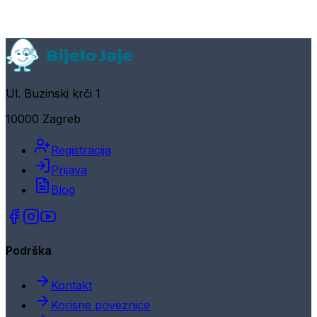
Ul. Buzinski krči 1
10000 Zagreb
Registracija
Prijava
Blog
Podrška
Kontakt
Korisne poveznice