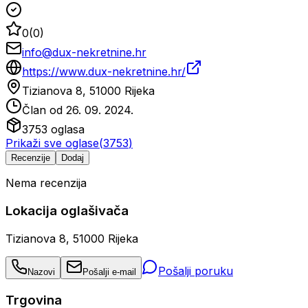
0
(
0
)
info@dux-nekretnine.hr
https://www.dux-nekretnine.hr/
Tizianova 8, 51000 Rijeka
Član od
26. 09. 2024.
3753
oglasa
Prikaži sve oglase
(
3753
)
Recenzije
Dodaj
Nema recenzija
Lokacija oglašivača
Tizianova 8, 51000 Rijeka
Pošalji poruku
Nazovi
Pošalji e-mail
Trgovina