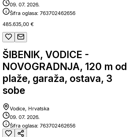
09. 07. 2026.
Šifra oglasa:
763702462656
485.635,00 €
ŠIBENIK, VODICE -
NOVOGRADNJA, 120 m od
plaže, garaža, ostava, 3
sobe
Vodice, Hrvatska
09. 07. 2026.
Šifra oglasa:
763702462656