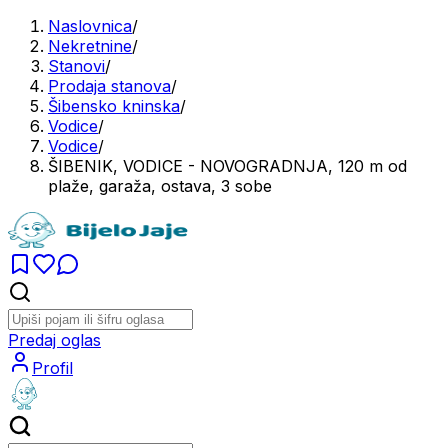
Naslovnica
/
Nekretnine
/
Stanovi
/
Prodaja stanova
/
Šibensko kninska
/
Vodice
/
Vodice
/
ŠIBENIK, VODICE - NOVOGRADNJA, 120 m od
plaže, garaža, ostava, 3 sobe
Predaj oglas
Profil