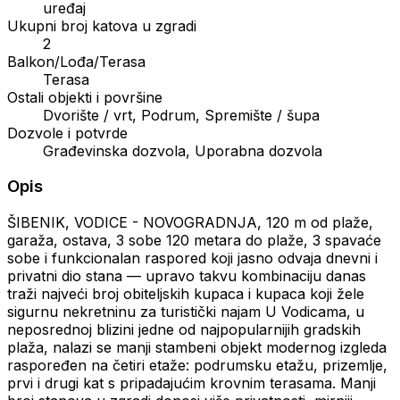
uređaj
Ukupni broj katova u zgradi
2
Balkon/Lođa/Terasa
Terasa
Ostali objekti i površine
Dvorište / vrt, Podrum, Spremište / šupa
Dozvole i potvrde
Građevinska dozvola, Uporabna dozvola
Opis
ŠIBENIK, VODICE - NOVOGRADNJA, 120 m od plaže,
garaža, ostava, 3 sobe 120 metara do plaže, 3 spavaće
sobe i funkcionalan raspored koji jasno odvaja dnevni i
privatni dio stana — upravo takvu kombinaciju danas
traži najveći broj obiteljskih kupaca i kupaca koji žele
sigurnu nekretninu za turistički najam U Vodicama, u
neposrednoj blizini jedne od najpopularnijih gradskih
plaža, nalazi se manji stambeni objekt modernog izgleda
raspoređen na četiri etaže: podrumsku etažu, prizemlje,
prvi i drugi kat s pripadajućim krovnim terasama. Manji