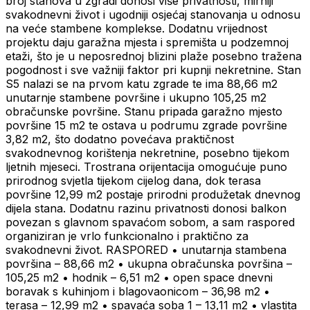
broj stanova u zgradi donosi više privatnosti, mirniji
svakodnevni život i ugodniji osjećaj stanovanja u odnosu
na veće stambene komplekse. Dodatnu vrijednost
projektu daju garažna mjesta i spremišta u podzemnoj
etaži, što je u neposrednoj blizini plaže posebno tražena
pogodnost i sve važniji faktor pri kupnji nekretnine. Stan
S5 nalazi se na prvom katu zgrade te ima 88,66 m2
unutarnje stambene površine i ukupno 105,25 m2
obračunske površine. Stanu pripada garažno mjesto
površine 15 m2 te ostava u podrumu zgrade površine
3,82 m2, što dodatno povećava praktičnost
svakodnevnog korištenja nekretnine, posebno tijekom
ljetnih mjeseci. Trostrana orijentacija omogućuje puno
prirodnog svjetla tijekom cijelog dana, dok terasa
površine 12,99 m2 postaje prirodni produžetak dnevnog
dijela stana. Dodatnu razinu privatnosti donosi balkon
povezan s glavnom spavaćom sobom, a sam raspored
organiziran je vrlo funkcionalno i praktično za
svakodnevni život. RASPORED • unutarnja stambena
površina – 88,66 m2 • ukupna obračunska površina –
105,25 m2 • hodnik – 6,51 m2 • open space dnevni
boravak s kuhinjom i blagovaonicom – 36,98 m2 •
terasa – 12,99 m2 • spavaća soba 1 – 13,11 m2 • vlastita