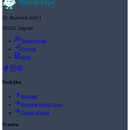
Ul. Buzinski krči 1
10000 Zagreb
Registracija
Prijava
Blog
Podrška
Kontakt
Korisne poveznice
Česta pitanja
Pravno