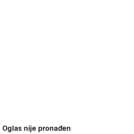
Nautička oprema
Brodski motori
Turizam
Apartmani
Sobe
Kuće za odmor
Aranžmani
Oglas nije pronađen