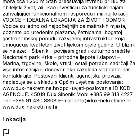
mora cca 1.250 m Stan predstavlja izvrsnu priliku za
obiteljski život, ali i kao investiciju za turistički najam
zahvaljujući funkcionalnom rasporedu i mirnoj lokaciji.
VODICE – IDEALNA LOKACIJA ZA ŽIVOT I ODMOR
Vodice su jedno od najpoželjnijih dalmatinskih mjesta,
poznate po uređenim plažama, šetnicama, bogatoj
gastronomskoj ponudi i razvijenoj infrastrukturi koja
omogućuje kvalitetan život tijekom cijele godine. U blizini
se nalaze: – Šibenik – povijesni grad i kulturno središte –
Nacionalni park Krka – prirodne ljepote i slapovi –
Marina, trgovine, škole, vrtići i ostali potrebni sadržaji Za
više informacija ili dogovor oko razgleda slobodno nas
kontaktirajte. Poštovani klijenti, agencijska provizija
naplaćuje se u skladu s Općim uvjetima poslovanja:
www.dux-nekretnine.hr/opci-uvjeti-poslovanja ID KOD
AGENCIJE: 45018 Dux Šibenik Mob: +385 99 313 4227
Tel: +385 91 480 8808 E-mail: info@dux-nekretnine.hr
www.dux-nekretnine.hr
Lokacija