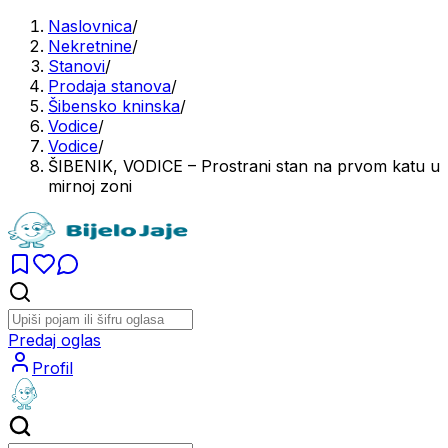
Naslovnica
/
Nekretnine
/
Stanovi
/
Prodaja stanova
/
Šibensko kninska
/
Vodice
/
Vodice
/
ŠIBENIK, VODICE – Prostrani stan na prvom katu u
mirnoj zoni
Predaj oglas
Profil