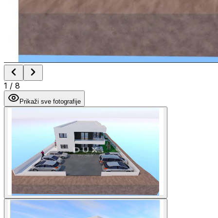
1
/
8
Prikaži sve fotografije