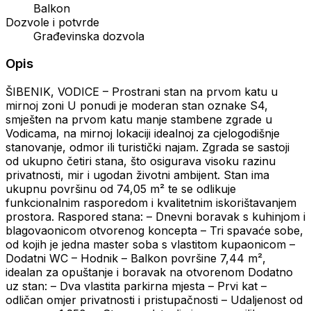
Balkon
Dozvole i potvrde
Građevinska dozvola
Opis
ŠIBENIK, VODICE – Prostrani stan na prvom katu u
mirnoj zoni U ponudi je moderan stan oznake S4,
smješten na prvom katu manje stambene zgrade u
Vodicama, na mirnoj lokaciji idealnoj za cjelogodišnje
stanovanje, odmor ili turistički najam. Zgrada se sastoji
od ukupno četiri stana, što osigurava visoku razinu
privatnosti, mir i ugodan životni ambijent. Stan ima
ukupnu površinu od 74,05 m² te se odlikuje
funkcionalnim rasporedom i kvalitetnim iskorištavanjem
prostora. Raspored stana: – Dnevni boravak s kuhinjom i
blagovaonicom otvorenog koncepta – Tri spavaće sobe,
od kojih je jedna master soba s vlastitom kupaonicom –
Dodatni WC – Hodnik – Balkon površine 7,44 m²,
idealan za opuštanje i boravak na otvorenom Dodatno
uz stan: – Dva vlastita parkirna mjesta – Prvi kat –
odličan omjer privatnosti i pristupačnosti – Udaljenost od