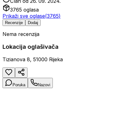
Član od
26. 09. 2024.
3765
oglasa
Prikaži sve oglase
(
3765
)
Recenzije
Dodaj
Nema recenzija
Lokacija oglašivača
Tizianova 8, 51000 Rijeka
Poruka
Nazovi