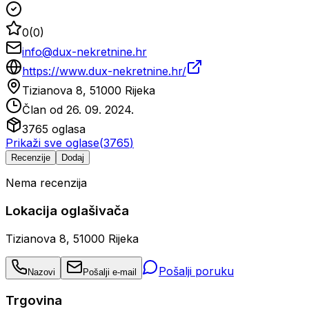
0
(
0
)
info@dux-nekretnine.hr
https://www.dux-nekretnine.hr/
Tizianova 8, 51000 Rijeka
Član od
26. 09. 2024.
3765
oglasa
Prikaži sve oglase
(
3765
)
Recenzije
Dodaj
Nema recenzija
Lokacija oglašivača
Tizianova 8, 51000 Rijeka
Pošalji poruku
Nazovi
Pošalji e-mail
Trgovina