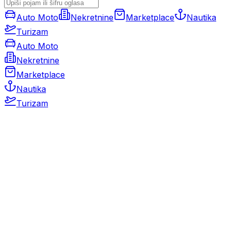
Auto Moto
Nekretnine
Marketplace
Nautika
Turizam
Auto Moto
Nekretnine
Marketplace
Nautika
Turizam
Auto Moto
Rabljeni automobili
Novi automobili
Motocikli / motori
Gospodarska vozila
Rezervni dijelovi i oprema
Kamperi i kamp prikolice