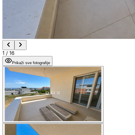
1
/
16
Prikaži sve fotografije