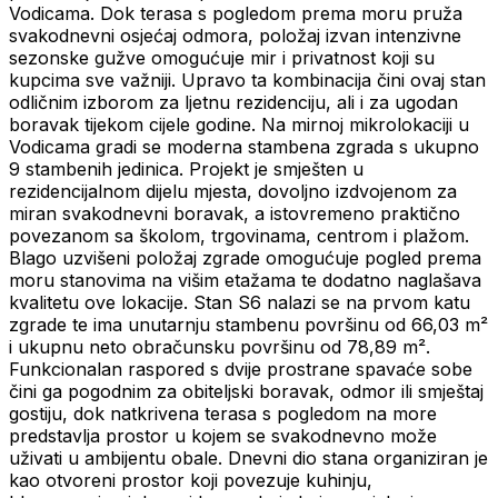
Vodicama. Dok terasa s pogledom prema moru pruža
svakodnevni osjećaj odmora, položaj izvan intenzivne
sezonske gužve omogućuje mir i privatnost koji su
kupcima sve važniji. Upravo ta kombinacija čini ovaj stan
odličnim izborom za ljetnu rezidenciju, ali i za ugodan
boravak tijekom cijele godine. Na mirnoj mikrolokaciji u
Vodicama gradi se moderna stambena zgrada s ukupno
9 stambenih jedinica. Projekt je smješten u
rezidencijalnom dijelu mjesta, dovoljno izdvojenom za
miran svakodnevni boravak, a istovremeno praktično
povezanom sa školom, trgovinama, centrom i plažom.
Blago uzvišeni položaj zgrade omogućuje pogled prema
moru stanovima na višim etažama te dodatno naglašava
kvalitetu ove lokacije. Stan S6 nalazi se na prvom katu
zgrade te ima unutarnju stambenu površinu od 66,03 m²
i ukupnu neto obračunsku površinu od 78,89 m².
Funkcionalan raspored s dvije prostrane spavaće sobe
čini ga pogodnim za obiteljski boravak, odmor ili smještaj
gostiju, dok natkrivena terasa s pogledom na more
predstavlja prostor u kojem se svakodnevno može
uživati u ambijentu obale. Dnevni dio stana organiziran je
kao otvoreni prostor koji povezuje kuhinju,