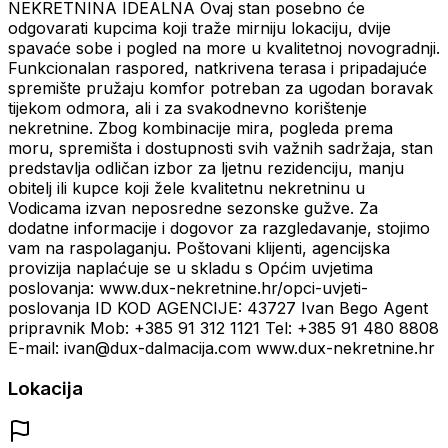
NEKRETNINA IDEALNA Ovaj stan posebno će
odgovarati kupcima koji traže mirniju lokaciju, dvije
spavaće sobe i pogled na more u kvalitetnoj novogradnji.
Funkcionalan raspored, natkrivena terasa i pripadajuće
spremište pružaju komfor potreban za ugodan boravak
tijekom odmora, ali i za svakodnevno korištenje
nekretnine. Zbog kombinacije mira, pogleda prema
moru, spremišta i dostupnosti svih važnih sadržaja, stan
predstavlja odličan izbor za ljetnu rezidenciju, manju
obitelj ili kupce koji žele kvalitetnu nekretninu u
Vodicama izvan neposredne sezonske gužve. Za
dodatne informacije i dogovor za razgledavanje, stojimo
vam na raspolaganju. Poštovani klijenti, agencijska
provizija naplaćuje se u skladu s Općim uvjetima
poslovanja: www.dux-nekretnine.hr/opci-uvjeti-
poslovanja ID KOD AGENCIJE: 43727 Ivan Bego Agent
pripravnik Mob: +385 91 312 1121 Tel: +385 91 480 8808
E-mail: ivan@dux-dalmacija.com www.dux-nekretnine.hr
Lokacija