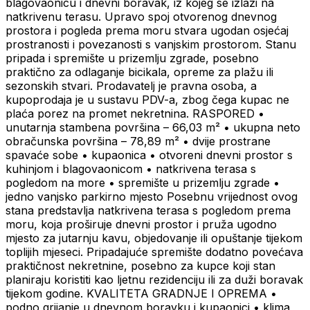
blagovaonicu i dnevni boravak, iz kojeg se izlazi na
natkrivenu terasu. Upravo spoj otvorenog dnevnog
prostora i pogleda prema moru stvara ugodan osjećaj
prostranosti i povezanosti s vanjskim prostorom. Stanu
pripada i spremište u prizemlju zgrade, posebno
praktično za odlaganje bicikala, opreme za plažu ili
sezonskih stvari. Prodavatelj je pravna osoba, a
kupoprodaja je u sustavu PDV-a, zbog čega kupac ne
plaća porez na promet nekretnina. RASPORED •
unutarnja stambena površina – 66,03 m² • ukupna neto
obračunska površina – 78,89 m² • dvije prostrane
spavaće sobe • kupaonica • otvoreni dnevni prostor s
kuhinjom i blagovaonicom • natkrivena terasa s
pogledom na more • spremište u prizemlju zgrade •
jedno vanjsko parkirno mjesto Posebnu vrijednost ovog
stana predstavlja natkrivena terasa s pogledom prema
moru, koja proširuje dnevni prostor i pruža ugodno
mjesto za jutarnju kavu, objedovanje ili opuštanje tijekom
toplijih mjeseci. Pripadajuće spremište dodatno povećava
praktičnost nekretnine, posebno za kupce koji stan
planiraju koristiti kao ljetnu rezidenciju ili za duži boravak
tijekom godine. KVALITETA GRADNJE I OPREMA •
podno grijanje u dnevnom boravku i kupaonici • klima