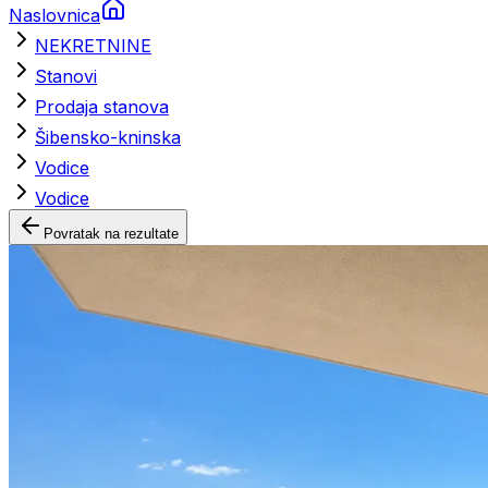
Naslovnica
NEKRETNINE
Stanovi
Prodaja stanova
Šibensko-kninska
Vodice
Vodice
Povratak na rezultate