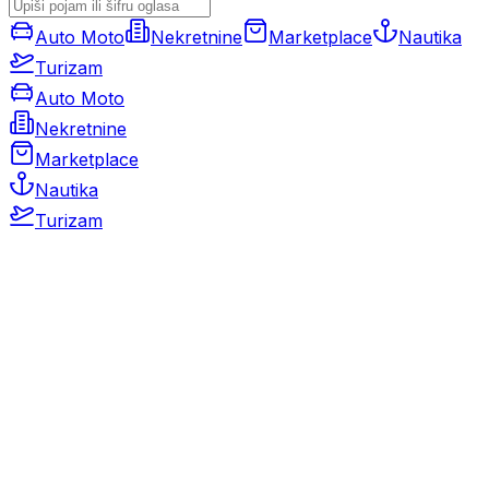
Auto Moto
Nekretnine
Marketplace
Nautika
Turizam
Auto Moto
Nekretnine
Marketplace
Nautika
Turizam
Auto Moto
Rabljeni automobili
Novi automobili
Motocikli / motori
Gospodarska vozila
Rezervni dijelovi i oprema
Kamperi i kamp prikolice