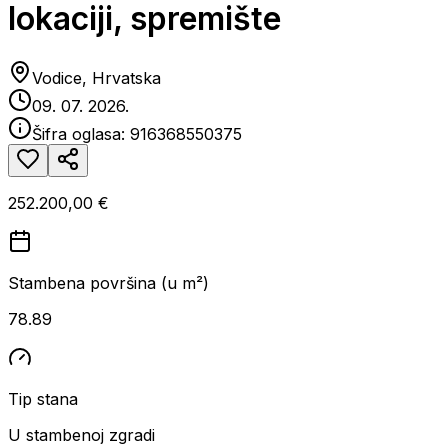
lokaciji, spremište
Vodice, Hrvatska
09. 07. 2026.
Šifra oglasa:
916368550375
252.200,00 €
Stambena površina (u m²)
78.89
Tip stana
U stambenoj zgradi