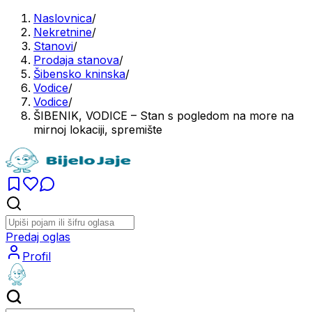
Naslovnica
/
Nekretnine
/
Stanovi
/
Prodaja stanova
/
Šibensko kninska
/
Vodice
/
Vodice
/
ŠIBENIK, VODICE – Stan s pogledom na more na
mirnoj lokaciji, spremište
Predaj oglas
Profil