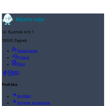
Ul. Buzinski krči 1
10000 Zagreb
Registracija
Prijava
Blog
Podrška
Kontakt
Korisne poveznice