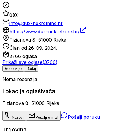
0
(
0
)
info@dux-nekretnine.hr
https://www.dux-nekretnine.hr/
Tizianova 8, 51000 Rijeka
Član od
26. 09. 2024.
3766
oglasa
Prikaži sve oglase
(
3766
)
Recenzije
Dodaj
Nema recenzija
Lokacija oglašivača
Tizianova 8, 51000 Rijeka
Pošalji poruku
Nazovi
Pošalji e-mail
Trgovina