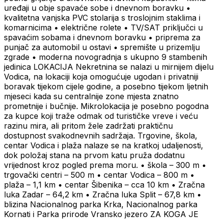
uređaji u obje spavaće sobe i dnevnom boravku •
kvalitetna vanjska PVC stolarija s troslojnim staklima i
komarnicima • električne rolete • TV/SAT priključci u
spavaćim sobama i dnevnom boravku • priprema za
punjač za automobil u ostavi • spremište u prizemlju
zgrade • moderna novogradnja s ukupno 9 stambenih
jedinica LOKACIJA Nekretnina se nalazi u mirnijem dijelu
Vodica, na lokaciji koja omogućuje ugodan i privatniji
boravak tijekom cijele godine, a posebno tijekom ljetnih
mjeseci kada su centralnije zone mjesta znatno
prometnije i bučnije. Mikrolokacija je posebno pogodna
za kupce koji traže odmak od turističke vreve i veću
razinu mira, ali pritom žele zadržati praktičnu
dostupnost svakodnevnih sadržaja. Trgovine, škola,
centar Vodica i plaža nalaze se na kratkoj udaljenosti,
dok položaj stana na prvom katu pruža dodatnu
vrijednost kroz pogled prema moru. • škola – 300 m •
trgovački centri – 500 m • centar Vodica – 800 m •
plaža – 1,1 km • centar Šibenika – cca 10 km • Zračna
luka Zadar – 64,2 km • Zračna luka Split – 67,8 km •
blizina Nacionalnog parka Krka, Nacionalnog parka
Kornati i Parka prirode Vransko jezero ZA KOGA JE