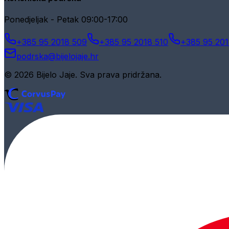
Ponedjeljak - Petak 09:00-17:00
+385 95 2018 509
+385 95 2018 510
+385 95 201
podrska@bijelojaje.hr
© 2026 Bijelo Jaje. Sva prava pridržana.