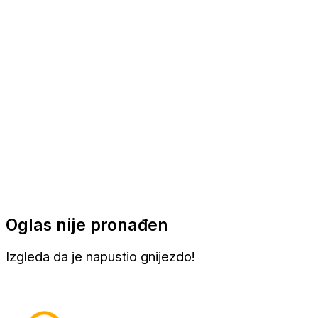
Apartmani
Sobe
Kuće za odmor
Aranžmani
Oglas nije pronađen
Izgleda da je napustio gnijezdo!