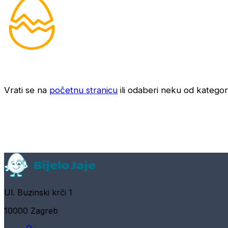
Vrati se na
početnu stranicu
ili odaberi neku od kategori
Ul. Buzinski krči 1
10000 Zagreb