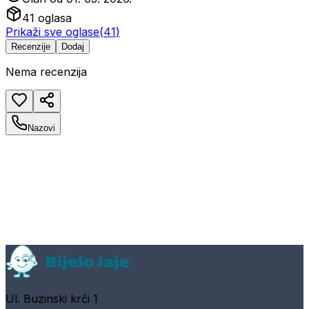
41
oglasa
Prikaži sve oglase
(
41
)
Recenzije
Dodaj
Nema recenzija
Nazovi
Ul. Buzinski krči 1