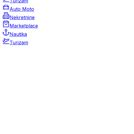
Turizam
Auto Moto
Nekretnine
Marketplace
Nautika
Turizam
Auto Moto
Rabljeni automobili
Novi automobili
Motocikli / motori
Gospodarska vozila
Rezervni dijelovi i oprema
Kamperi i kamp prikolice
Oldtimeri
Karambolirani automobili