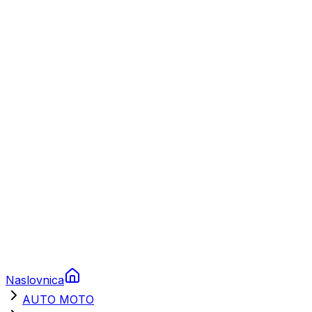
Plovila
Charter
Prikolice za plovila
Brodski rezervni dijelovi
Nautička oprema
Brodski motori
Turizam
Apartmani
Sobe
Kuće za odmor
Aranžmani
Naslovnica
AUTO MOTO