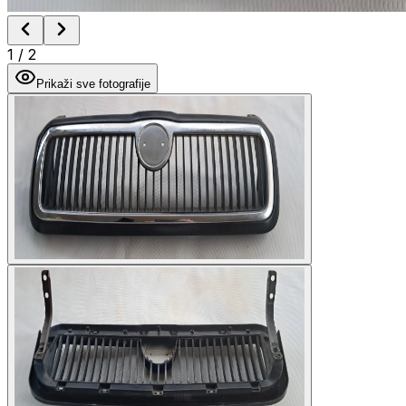
1
/
2
Prikaži sve fotografije