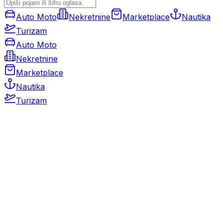
Auto Moto
Nekretnine
Marketplace
Nautika
Turizam
Auto Moto
Nekretnine
Marketplace
Nautika
Turizam
Auto Moto
Rabljeni automobili
Novi automobili
Motocikli / motori
Gospodarska vozila
Rezervni dijelovi i oprema
Kamperi i kamp prikolice