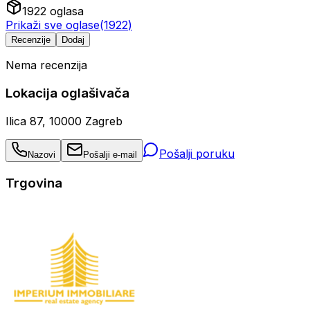
1922
oglasa
Prikaži sve oglase
(
1922
)
Recenzije
Dodaj
Nema recenzija
Lokacija oglašivača
Ilica 87, 10000 Zagreb
Pošalji poruku
Nazovi
Pošalji e-mail
Trgovina