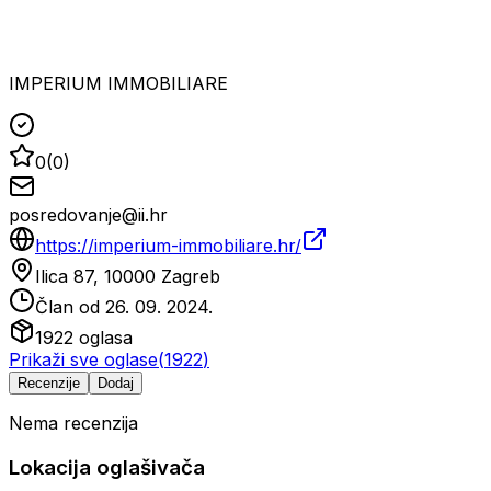
IMPERIUM IMMOBILIARE
0
(
0
)
posredovanje@ii.hr
https://imperium-immobiliare.hr/
Ilica 87, 10000 Zagreb
Član od
26. 09. 2024.
1922
oglasa
Prikaži sve oglase
(
1922
)
Recenzije
Dodaj
Nema recenzija
Lokacija oglašivača