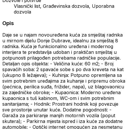
Dozvole i potvrde
Vlasnički list, Građevinska dozvola, Uporabna
dozvola
Opis
Daje se u najam novouređena kuća za smještaj radnika
u mirnom dijelu Donje Dubrave, idealnu za smještaj 8
radnika. Kuća je funkcionalno uređena i modernog
interijera te predstavlja udoban i praktičan smještaj u
potpunosti prilagođen potrebama radničke populacije.
Detaljan opis objekta: - Veličina kuće: 60 m2; - Broj
spavaćih soba: 2 spavaće sobe s po dva kreveta na kat
(ukupno 8 ležajeva); - Kuhinja: Potpuno opremljena sa
svim potrebnim uređajima za kuhanje i pripremu obroka
(pećnica, perilica suđa, frižider, napa), uz blagovaonicu
za zajedničke obroke; - Kupaonica: Moderno uređena
kupaonica s tuš kabinom, WC-om i svim potrebnim
sanitarijama; - Hodnik: Prostrani hodnik koji povezuje
sve prostorije unutar kuće. Dodatne pogodnosti: -
Garaža za parkiranje manjih motornih vozila (poput
skutera); - Parkirna mjesta ispred i iza kuće za dodatne
automobile; - Optički internet omogućen za nesmetanu