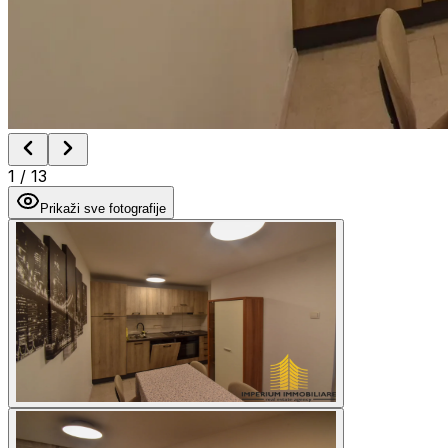
1
/
13
Prikaži sve fotografije