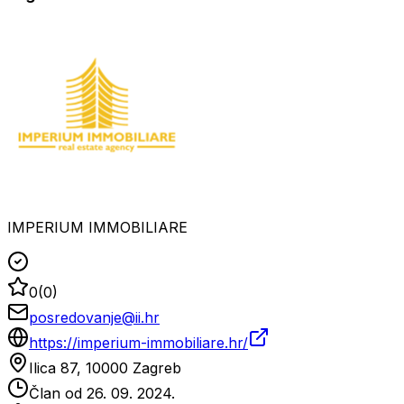
IMPERIUM IMMOBILIARE
0
(
0
)
posredovanje@ii.hr
https://imperium-immobiliare.hr/
Ilica 87, 10000 Zagreb
Član od
26. 09. 2024.