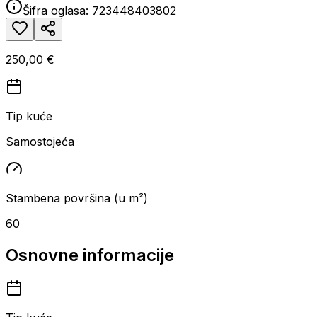
Šifra oglasa:
723448403802
250,00 €
Tip kuće
Samostojeća
Stambena površina (u m²)
60
Osnovne informacije