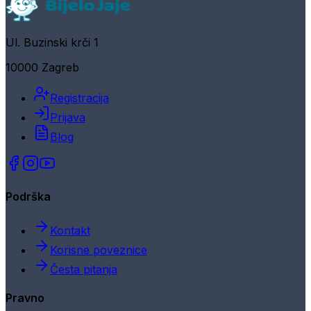
Ul. Buzinski krči 1
10000 Zagreb
Registracija
Prijava
Blog
Podrška
Kontakt
Korisne poveznice
Česta pitanja
Pravno