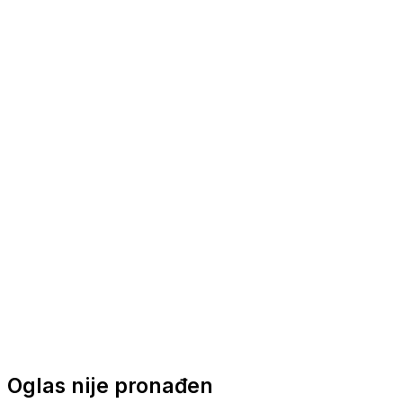
Nautička oprema
Brodski motori
Turizam
Apartmani
Sobe
Kuće za odmor
Aranžmani
Oglas nije pronađen